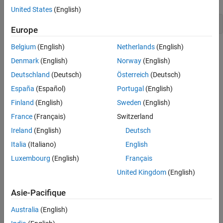
United States
(English)
codertarget.createDriverProject(
'my_driver'
)
Europe
Belgium
(English)
Netherlands
(English)
Denmark
(English)
Norway
(English)
Deutschland
(Deutsch)
Österreich
(Deutsch)
España
(Español)
Portugal
(English)
Finland
(English)
Sweden
(English)
France
(Français)
Switzerland
The device driver folder contains the following content:
Ireland
(English)
Deutsch
Italia
(Italiano)
English
A source folder,
, for the C/C++ source code.
src
Luxembourg
(English)
Français
An include folder,
, for the C/C++ header files and
include
United Kingdom
(English)
additional libraries.
Asie-Pacifique
A template System object for sink blocks,
.
Sink.m
Australia
(English)
A template System object for source blocks,
.
Source.m