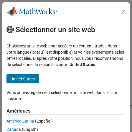
Passer au contenu
Centre d’aide MATLAB
Activer/désactiver l'affichage du menu d
Sélectionner un site web
Contenu principal
Accueil de la documentation
Create a Project Folder
Code Generation
Choisissez un site web pour accéder au contenu traduit dans
Control Systems
votre langue (lorsqu'il est disponible) et voir les événements et les
Step 1 of 7 in
Create a Digital Write Block
offres locales. D’après votre position, nous vous recommandons
Raspberry Pi Blockset
de sélectionner la région suivante :
United States
.
Peripherals
1
Custom Device Driver Blocks
United States
2
3
Create a Project Folder
Vous pouvez également sélectionner un site web dans la liste
ON THIS PAGE
suivante :
See Also
The standard folder structure for a device driver block contains the
Amériques
System object™, a
folder, and an include folder.
src
América Latina
(Español)
Create a device driver project folder using the
Canada
(English)
function.
codertarget.createDriverProject