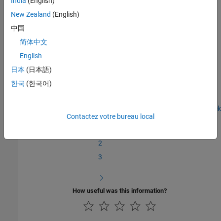
India
(English)
New Zealand
(English)
In the next section, you will
Write the Hardware Specific C/C++
Code
.
中国
简体中文
See Also
English
Create a Digital Write Block
|
Write the Hardware Specific C/C++
日本
(日本語)
Code
한국
(한국어)
Step 1 of 7 in
Create a Digital Write Block
Contactez votre bureau local
1
2
3
How useful was this information?