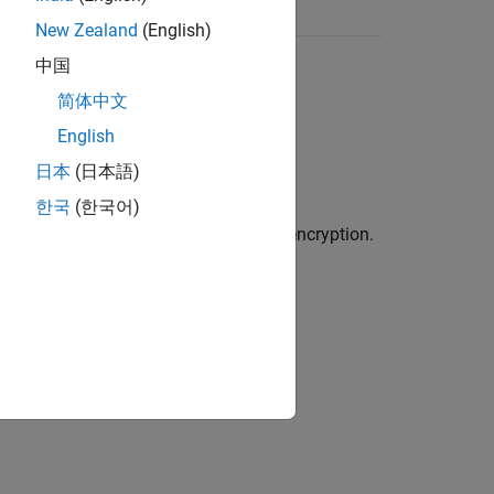
New Zealand
(English)
中国
简体中文
Pi.
English
日本
(日本語)
한국
(한국어)
only to wireless networks with strong encryption.
er documentation for instructions.