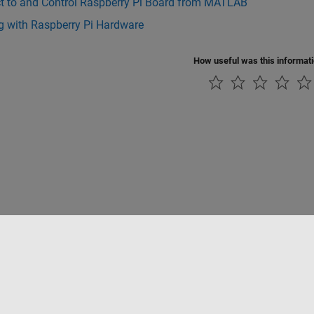
t to and Control Raspberry Pi Board from MATLAB
g with Raspberry Pi Hardware
How useful was this informat
ialité
Lutte anti-piratage
Statut des applications
Contacts locaux