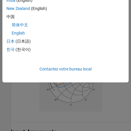
India
(English)
Sa = sparameters(Sa,75); 

New Zealand
(English)
S11 = rfparam(Sa,1,1); 

中国
Freq = Sa.Frequencies;  

s = smithplot(
'gco'
);  

简体中文
add(s, Freq, S11); 

s.LegendLabels = {
"S11 at 50 Ohms"
, 
"S11 at 75 Ohms"
};
English
日本
(日本語)
한국
(한국어)
Contactez votre bureau local