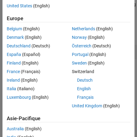
based on multiple data sets containing frequencies corresponding
United States
(English)
to columns of data matrix.
Europe
Examples
Belgium
(English)
Netherlands
(English)
collapse all
Denmark
(English)
Norway
(English)
Deutschland
(Deutsch)
Österreich
(Deutsch)
Add S-Parameter Data to Existing Smith Plot
España
(Español)
Portugal
(English)
Finland
(English)
Sweden
(English)
France
(Français)
Switzerland
Read S-parameter data.
Ireland
(English)
Deutsch
Italia
(Italiano)
English
amp = read(rfckt.amplifier,
'default.s2p'
);  

Sa = sparameters(amp); 

Luxembourg
(English)
Français
figure

United Kingdom
(English)
Asie-Pacifique
Plot S-parameter object with new impedance of Z0 = 75
Australia
(English)
Ohms.