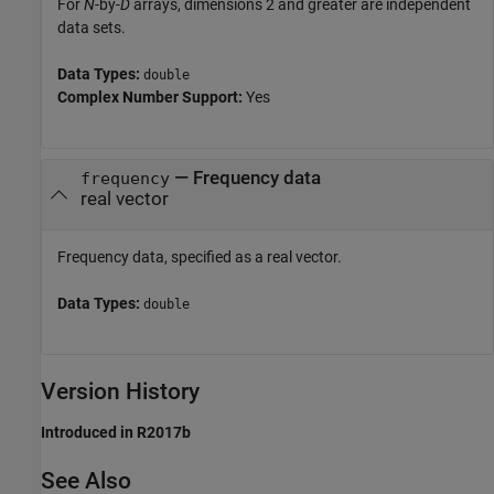
For
N
-by-
D
arrays, dimensions 2 and greater are independent
data sets.
Data Types:
double
Complex Number Support:
Yes
—
Frequency data
frequency
real vector
Frequency data, specified as a real vector.
Data Types:
double
Version History
Introduced in R2017b
See Also