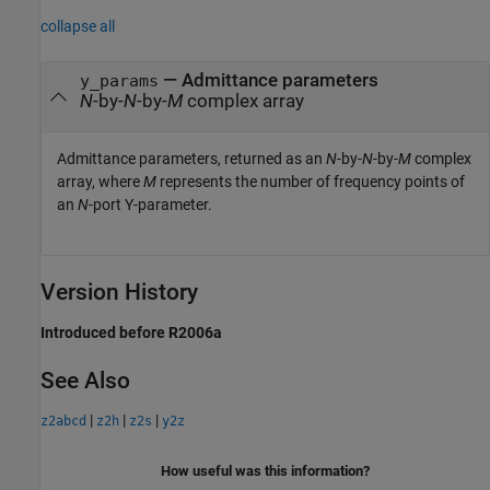
collapse all
— Admittance parameters
y_params
N
-by-
N
-by-
M
complex array
Admittance parameters, returned as an
N
-by-
N
-by-
M
complex
array, where
M
represents the number of frequency points of
an
N
-port Y-parameter.
Version History
Introduced before R2006a
See Also
|
|
|
z2abcd
z2h
z2s
y2z
How useful was this information?