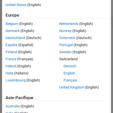
United States
(English)
collapse all
Europe
Convert Z-Parameters to Y-Parameters
Belgium
(English)
Netherlands
(English)
Denmark
(English)
Norway
(English)
Deutschland
(Deutsch)
Österreich
(Deutsch)
Define a matrix of Z-parameters.
España
(Español)
Portugal
(English)
Finland
(English)
Sweden
(English)
Z11 = -14567.2412789287 - 148373.315116592i;

Z12 = -14588.1106171651 - 148388.583516562i;

France
(Français)
Switzerland
Z21 = -14528.0522132692 - 148350.705757767i;

Ireland
(English)
Deutsch
Z22 = -14548.5996561832 - 148363.457002006i;

z_params = [Z11,Z12; Z21,Z22];
Italia
(Italiano)
English
Luxembourg
(English)
Français
Convert the Z-parameters to Y-parameters.
United Kingdom
(English)
Asie-Pacifique
y_params = z2y(z_params)
Australia
(English)
y_params = 
2×2 complex