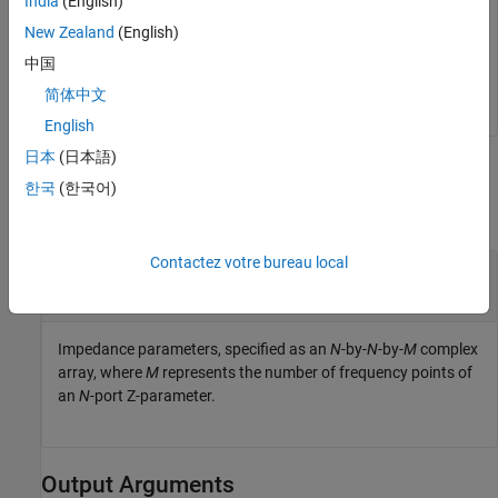
India
(English)
New Zealand
(English)
   0.0488 - 0.3908i  -0.0487 + 0.3909i

  -0.0489 + 0.3907i   0.0488 - 0.3908i

中国
简体中文
English
日本
(日本語)
Input Arguments
한국
(한국어)
collapse all
Contactez votre bureau local
—
Impedance parameters
z_params
N
-by-
N
-by-
M
complex array
Impedance parameters, specified as an
N
-by-
N
-by-
M
complex
array, where
M
represents the number of frequency points of
an
N
-port Z-parameter.
Output Arguments