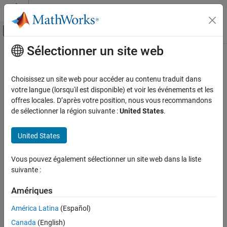
Passer au contenu
Centre d’aide MATLAB
Activer/désactiver l'affichage du menu d
Sélectionner un site web
Contenu principal
Accueil de la documentation
z2y
RF and Mixed Signal
Choisissez un site web pour accéder au contenu traduit dans
Convert Z-parameters to Y-parameters
votre langue (lorsqu'il est disponible) et voir les événements et les
RF Toolbox
offres locales. D’après votre position, nous vous recommandons
Data Import and Network Parameters
collapse all in page
de sélectionner la région suivante :
United States
.
Syntax
z2y
United States
ON THIS PAGE
y_params = z2y(z_params)
Description
Syntax
Vous pouvez également sélectionner un site web dans la liste
Description
suivante :
converts Z-parameters to Y-
= z2y(
)
y_params
z_params
Examples
parameters.
Input Arguments
Amériques
Output Arguments
example
América Latina
(Español)
Version History
Canada
(English)
Examples
See Also