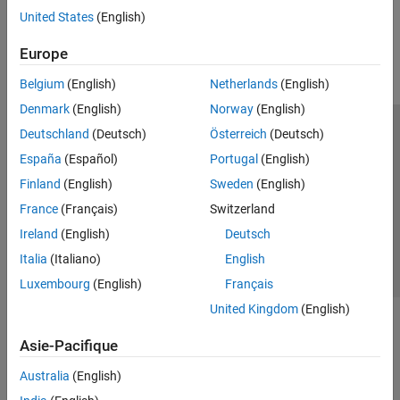
Estimate Transition Probabilities
How useful was this information?
United States
(English)
Determine Credit Quality Thresholds
Europe
Belgium
(English)
Netherlands
(English)
Denmark
(English)
Norway
(English)
Deutschland
(Deutsch)
Österreich
(Deutsch)
Trust Center
Marques déposées
Politique de confidentialité
España
(Español)
Portugal
(English)
Lutte anti-piratage
Statut des applications
Contacts locaux
Finland
(English)
Sweden
(English)
© 1994-2026 The MathWorks, Inc.
France
(Français)
Switzerland
Ireland
(English)
Deutsch
Sélectionner 
France
Italia
(Italiano)
English
Luxembourg
(English)
Français
United Kingdom
(English)
Asie-Pacifique
Australia
(English)