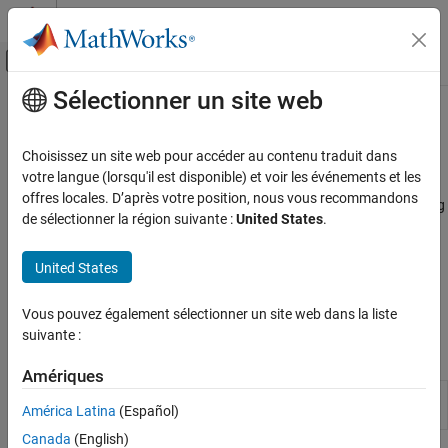
Passer au contenu
Centre d’aide MATLAB
Activer/désactiver l'affichage du menu d
Sélectionner un site web
Contenu principal
Accueil de la documentation
Bootstrap Default Probabilities from
Bonds
Computational Finance
Choisissez un site web pour accéder au contenu traduit dans
votre langue (lorsqu'il est disponible) et voir les événements et les
Risk Management Toolbox
offres locales. D’après votre position, nous vous recommandons
Bootstrap default probability curve from bond market prices using
Corporate Credit Risk
de sélectionner la région suivante :
United States
.
Financial Toolbox™
Catégorie
Tools for bootstrapping default probabilities from bonds are
Simulate Default Credit Risk
United States
available in Financial Toolbox. For information on bootstrapping
bond default probabilities, see
Bootstrap Default Probabilities
Simulate Credit Rating Migration Risk
from Bonds
.
Asymptotic Single Risk Factor Model
Vous pouvez également sélectionner un site web dans la liste
Capital
suivante :
Functions
Default Probability Using Merton Model
Amériques
Concentration Indices
Bootstrap default probability curve
bondDefaultBootstrap
Credit Default Swaps
América Latina
(Español)
from bond prices
Bootstrap Default Probabilities from Bonds
Canada
(English)