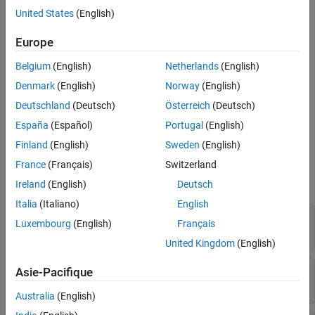
The
class is a
class.
mlreportgen.dom.PageRawFormat
handle
United States
(English)
See Also
Creation
Europe
Description
Belgium
(English)
Netherlands
(English)
creates an empty array of raw
= PageRawFormat
RawFormatObj
Denmark
(English)
Norway
(English)
formats.
Deutschland
(Deutsch)
Österreich
(Deutsch)
España
(Español)
Portugal
(English)
example
Finland
(English)
Sweden
(English)
Properties
France
(Français)
Switzerland
expand all
Ireland
(English)
Deutsch
Italia
(Italiano)
English
—
Word XML markup
Markup
Luxembourg
(English)
Français
cell array of character vectors
United Kingdom
(English)
—
Tag
Tag
Asie-Pacifique
character vector
|
string scalar
Australia
(English)