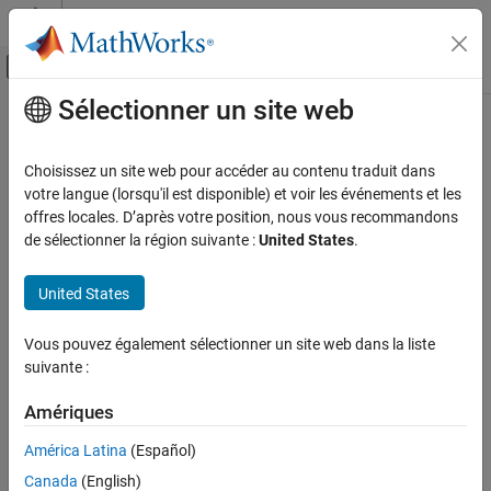
Passer au contenu
Centre d’aide MATLAB
Activer/désactiver l'affichage du menu d
Sélectionner un site web
Contenu principal
Accueil de la documentation
mlreportgen.dom.PageRawFormat
Class
Reporting and Database Access
Choisissez un site web pour accéder au contenu traduit dans
votre langue (lorsqu'il est disponible) et voir les événements et les
MATLAB Report Generator
offres locales. D’après votre position, nous vous recommandons
Namespace:
mlreportgen.dom
Report Generator Development
de sélectionner la région suivante :
United States
.
Content Generation
XML markup for array of
Microsoft
Word
formats
Page Layout
United States
expand all in page
mlreportgen.dom.PageRawFormat Class
Description
Vous pouvez également sélectionner un site web dans la liste
ON THIS PAGE
suivante :
®
XML markup for an array of
Microsoft
Word
formats.
Description
Creation
Amériques
®
This class is only compatible with this
MATLAB
Report
Properties
América Latina
(Español)
Generator™
output type:
.
"docx"
Examples
Canada
(English)
Version History