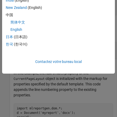
India
(English)
—
Object identifier
Id
character vector
|
string scalar
New Zealand
(English)
中国
简体中文
Examples
English
collapse all
日本
(日本語)
한국
(한국어)
Turn on Line Numbering Based on Default DOM
Template
Contactez votre bureau local
In this example, the
property of the
RawFormats
object is initialized with the markup for
CurrentPageLayout
properties specified by the default template. This code
appends the line numbering property to the existing
properties.
import 
mlreportgen.dom.*
;

d = Document(
'myreport'
,
'docx'
);
