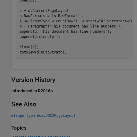
open(d);

s = d.CurrentPageLayout;

s.RawFormats = [s.RawFormats 
...
{
'<w:lnNumType w:countBy="1" w:start="0" w:restart="ne
p = Paragraph(
'This document has line numbers'
);

append(d,
'This document has line numbers'
);

append(d,clone(p));

close(d);

Version History
Introduced in R2016a
See Also
mlreportgen.dom.DOCXPageLayout
Topics