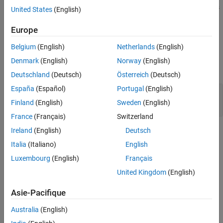
name as the hole. This method assumes that
is a subclass
report
United States
(English)
of
, which defines the holes and the
mlreportgen.report.Report
properties that define how to fill the holes.
Europe
Belgium
(English)
Netherlands
(English)
Input Arguments
Denmark
(English)
Norway
(English)
expand all
Deutschland
(Deutsch)
Österreich
(Deutsch)
España
(Español)
Portugal
(English)
—
Report
report
object
mlreportgen.report.Report
Finland
(English)
Sweden
(English)
France
(Français)
Switzerland
Ireland
(English)
Deutsch
Version History
Italia
(Italiano)
English
Introduced in R2017b
Luxembourg
(English)
Français
See Also
United Kingdom
(English)
mlreportgen.report.Report
Asie-Pacifique
Australia
(English)
How useful was this information?