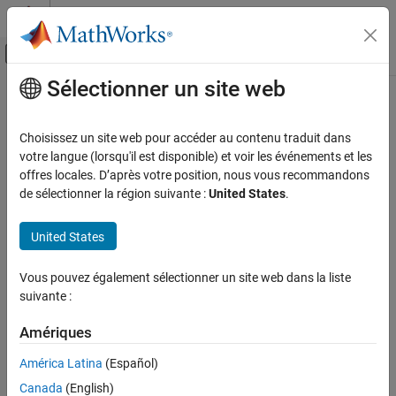
Passer au contenu
Centre d’aide MATLAB
Activer/désactiver l'affichage du menu d
Sélectionner un site web
Contenu principal
Accueil de la documentation
fill
Reporting and Database Access
Choisissez un site web pour accéder au contenu traduit dans
Class:
mlreportgen.report.Report
votre langue (lorsqu'il est disponible) et voir les événements et les
MATLAB Report Generator
Namespace:
mlreportgen.report
offres locales. D’après votre position, nous vous recommandons
Report Generator Development
de sélectionner la région suivante :
United States
.
Report Generator Creation
Fill report template holes
United States
fill
expand all in page
Syntax
ON THIS PAGE
Vous pouvez également sélectionner un site web dans la liste
Syntax
suivante :
fill(report)
Description
Input Arguments
Amériques
Description
Version History
América Latina
(Español)
fills each hole in the template of this report. Holes
See Also
fill(
)
report
Canada
(English)
are filled with the value of the report property that has the same