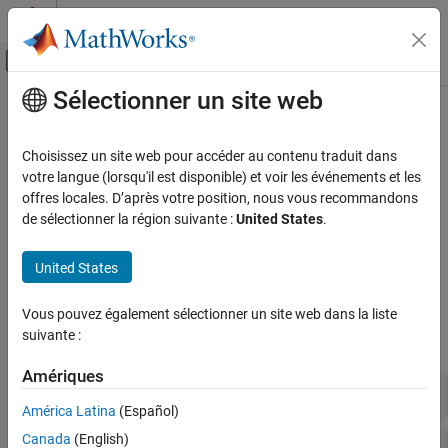
Passer au contenu
Centre d’aide MATLAB
Activer/désactiver l'affichage du menu d
Sélectionner un site web
Contenu principal
Accueil de la documentation
Modeling
Code Generation
Choisissez un site web pour accéder au contenu traduit dans
Prepare model for hardware connection, add blocks to support
votre langue (lorsqu'il est disponible) et voir les événements et les
Simulink Coder
hardware protocols
offres locales. D’après votre position, nous vous recommandons
Deployment, Integration, and Supported
®
The set of Simulink
blocks and core functionality available for
de sélectionner la région suivante :
United States
.
Hardware
®
Simulink Coder™ Support Package for BeagleBone
Blue
Simulink Coder Supported Hardware
Hardware
.
United States
BeagleBone Blue Hardware
Blocks
Catégorie
Vous pouvez également sélectionner un site web dans la liste
Setup and Configuration
suivante :
expand all
Modeling
Amériques
Deployment
Actuators
Performance
América Latina
(Español)
Canada
(English)
Basic