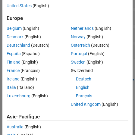
United States
(English)
Communication
Europe
Belgium
(English)
Netherlands
(English)
Sensors
Denmark
(English)
Norway
(English)
Deutschland
(Deutsch)
Österreich
(Deutsch)
Video
España
(Español)
Portugal
(English)
Finland
(English)
Sweden
(English)
Topics
France
(Français)
Switzerland
Ireland
(English)
Deutsch
Model Configuration Parameters for BeagleBone Blue Hardware
Parameter and configuration options for creating and running
Italia
(Italiano)
English
applications on the hardware.
Luxembourg
(English)
Français
United Kingdom
(English)
Open Block Library for BeagleBone Blue Hardware
Locate block library for the hardware.
Asie-Pacifique
Tutorials
Australia
(English)