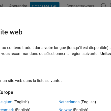
té
Apprendre
Connectez-vous
Obtenir MATLAB
ation
Examples
Functions
Blocks
Apps
Videos
site web
au contenu traduit dans votre langue (lorsqu'il est disponible) e
How useful was this informat
us vous recommandons de sélectionner la région suivante :
Unite
un site web dans la liste suivante :
Europe
Belgium
(English)
Netherlands
(English)
Denmark
(English)
Norway
(English)