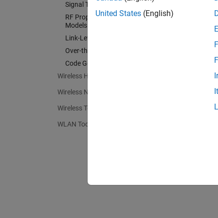
Signal Transmission
United States
(English)
RF Propagation and Channel
Models
Link-Level Simulation
F
Over-the-Air Testing
F
Code Generation and Deployment
I
Wireless HDL Toolbox
I
Wireless Network Toolbox
Wireless Testbench
WLAN Toolbox