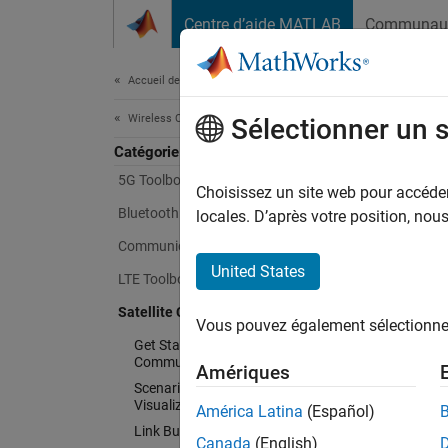
Passer au contenu
Centre d’aide MATLAB
Communau
Document
Accueil de la documentation
Wireless Communications
Sélectionner un 
Catégorie
5G Toolbox
Choisissez un site web pour accéder 
Bluetooth Toolbox
locales. D’après votre position, no
Communications Toolbox
United States
LTE Toolbox
Satellite Communications Toolbox
Vous pouvez également sélectionner 
Get Started with Satellite
Communications Toolbox
Amériques
Scenario Generation and
Visualization
América Latina
(Español)
Link Budget Analysis
Canada
(English)