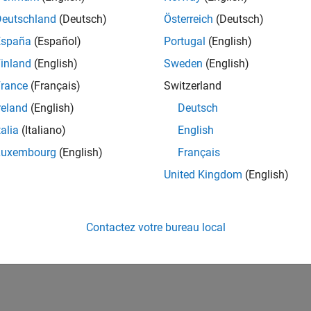
Deutschland
(Deutsch)
Österreich
(Deutsch)
España
(Español)
Portugal
(English)
inland
(English)
Sweden
(English)
rance
(Français)
Switzerland
reland
(English)
Deutsch
talia
(Italiano)
English
Luxembourg
(English)
Français
United Kingdom
(English)
Contactez votre bureau local