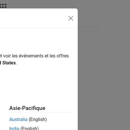
Answers
t voir les événements et les offres
ion?
d States
.
Asie-Pacifique
Australia
(English)
India
(English)