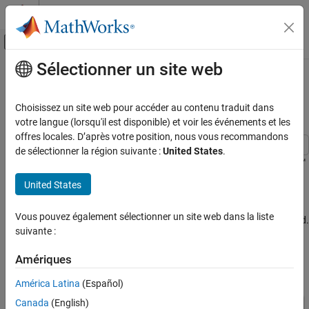
Passer au contenu
Centre d’aide MATLAB
Activer/désactiver l'affichage du menu d
Sélectionner un site web
Contenu principal
Accueil de la documentation
Vehicle with Four-Speed
Transmission
Physical Modeling
Choisissez un site web pour accéder au contenu traduit dans
votre langue (lorsqu'il est disponible) et voir les événements et les
Simscape Driveline
offres locales. D’après votre position, nous vous recommandons
Applications
de sélectionner la région suivante :
United States
.
Vehicle Applications
This example shows a complete vehicle with Simscape™ Driveline™
components, including the engine, drivetrain, four-speed
United States
Simscape Driveline
transmission, tires, and longitudinal vehicle dynamics. The
Tires and Vehicles
transmission controller is implemented as a state machine in
Vous pouvez également sélectionner un site web dans la liste
Stateflow®, selecting the gear based on throttle and vehicle speed.
suivante :
Vehicle with Four-Speed Transmission
Model
ON THIS PAGE
Amériques
Model
América Latina
(Español)
Transmission Subsystem
Clutch Schedule Subsystem
Canada
(English)