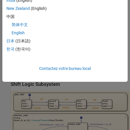
India
(English)
New Zealand
(English)
Clutch Schedule Subsystem
中国
简体中文
English
日本
(日本語)
한국
(한국어)
Contactez votre bureau local
Shift Logic Subsystem