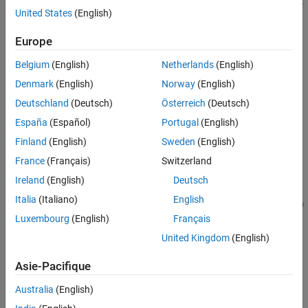
Shift Logic Subsystem
United States
(English)
Vehicle Body Subsystem
Europe
Simulation Results from Simscape Logging
See Also
Belgium
(English)
Netherlands
(English)
Denmark
(English)
Norway
(English)
Deutschland
(Deutsch)
Österreich
(Deutsch)
Transmission Subsystem
España
(Español)
Portugal
(English)
Finland
(English)
Sweden
(English)
France
(Français)
Switzerland
Ireland
(English)
Deutsch
Italia
(Italiano)
English
Luxembourg
(English)
Français
United Kingdom
(English)
Asie-Pacifique
Australia
(English)