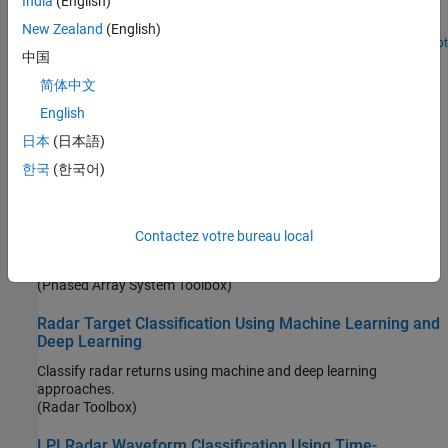
India
(English)
Estimate direction of arrival using deep learning by predicting
angular directions directly from the sample covariance matrix.
New Zealand
(English)
Depuis R2025a
Ouvrir le live script
中国
Pedestrian and Bicyclist Classification Using Deep
Learning
简体中文
Classify pedestrians and bicyclists based on their micro-Doppler
English
characteristics using deep learning and time-frequency analysis.
日本
(日本語)
(Radar Toolbox)
한국
(한국어)
Radar and Communications Waveform Classification
Using Deep Learning
Classify radar and communications waveforms using the Wigner-
Contactez votre bureau local
Ville distribution (WVD) and a deep convolutional neural network
(CNN).
(Phased Array System Toolbox)
Radar Target Classification Using Machine Learning and
Deep Learning
Classify radar returns using machine and deep learning
approaches.
(Radar Toolbox)
LPI Radar Waveform Classification Using Time-