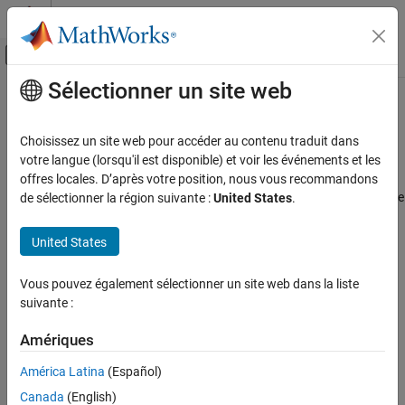
Passer au contenu
Centre d’aide MATLAB
Activer/désactiver l'affichage du menu d
Sélectionner un site web
Contenu principal
Accueil de la documentation
Radars et télécommunications
Traitement du signal
Choisissez un site web pour accéder au contenu traduit dans
Classification des cibles et signaux radar, radar automobile et
votre langue (lorsqu'il est disponible) et voir les événements et les
Signal Processing Toolbox
détection du spectre
offres locales. D’après votre position, nous vous recommandons
Applications
Classifiez les cibles radar et les formes d’onde avec des modèles de
de sélectionner la région suivante :
United States
.
Deep Learning. Identifiez les piétons et les cyclistes et utiliser des
Catégorie
réseaux de neurones graphiques pour allouer les ressources de
Audio
United States
télécommunications.
Biomédecine
Géosciences
Vous pouvez également sélectionner un site web dans la liste
Informations connexes
suivante :
Bruit, vibrations et rudesse
Radar Toolbox
Radars et télécommunications
Amériques
Communications Toolbox
América Latina
(Español)
Sélection d՚exemples
Canada
(English)