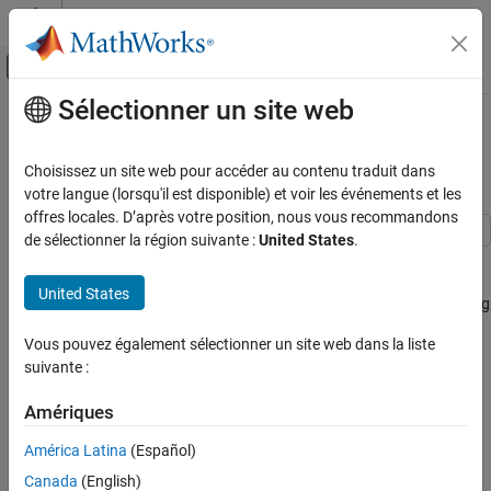
Passer au contenu
Centre d’aide MATLAB
Activer/désactiver l'affichage du menu d
Sélectionner un site web
Contenu principal
Accueil de la documentation
Signal Upsampling and Interpolation
Filtering
Traitement du signal
Choisissez un site web pour accéder au contenu traduit dans
votre langue (lorsqu'il est disponible) et voir les événements et les
Signal Processing Toolbox
offres locales. D’après votre position, nous vous recommandons
Digital and Analog Filters
de sélectionner la région suivante :
United States
.
Multirate Signal Processing
This example shows how to upsample a signal and apply a
lowpass interpolation filter with
. Upsampling by
L
inserts
L
interp
United States
Signal Upsampling and Interpolation Filtering
– 1 zeros between every element of the original signal. Upsampling
can create imaging artifacts. Lowpass filtering following
ON THIS PAGE
Vous pouvez également sélectionner un site web dans la liste
upsampling can remove these imaging artifacts. In the time
See Also
suivante :
domain, lowpass filtering interpolates the zeros inserted by
upsampling.
Amériques
Create a discrete-time signal whose baseband spectral support is
América Latina
(Español)
[
-
π
/
2
,
π
/
2
]
Canada
(English)
. Plot the magnitude spectrum.