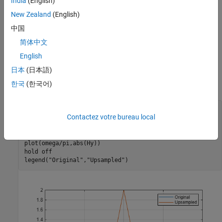
India
(English)
New Zealand
(English)
中国
简体中文
Upsample the signal and apply a lowpass filter to remove the
English
imaging artifacts. Plot the magnitude spectrum. Upsampling still
日本
(日本語)
contracts the spectrum, but the imaging artifacts are removed by
한국
(한국어)
the lowpass filter.
y = interp(b,2);

Contactez votre bureau local
Hy = fftshift(freqz(y,1,nf,
"whole"
));

hold 
on
plot(omega/pi,abs(Hy))

hold 
off
legend(
"Original"
,
"Upsampled"
)