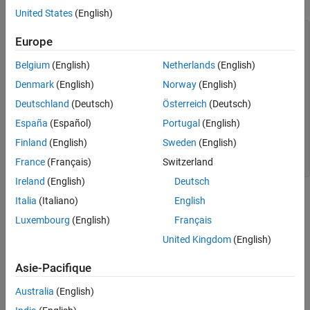
United States
(English)
f = [0 0.250 0.500 0.7500 1];

Europe
a = [1.0000 0.5000 0 0 0];

Belgium
(English)
Netherlands
(English)
nf = 512;

b = fir2(nf-1,f,a);

Denmark
(English)
Norway
(English)
Hx = fftshift(freqz(b,1,nf,
"whole"
));

Deutschland
(Deutsch)
Österreich
(Deutsch)
omega = -pi:2*pi/nf:pi-2*pi/nf;

España
(Español)
Portugal
(English)
plot(omega/pi,abs(Hx))

grid

Finland
(English)
Sweden
(English)
xlabel(
"\times\pi rad/sample"
)

France
(Français)
Switzerland
ylabel(
"Magnitude"
)
Ireland
(English)
Deutsch
Italia
(Italiano)
English
Luxembourg
(English)
Français
United Kingdom
(English)
Asie-Pacifique
Australia
(English)