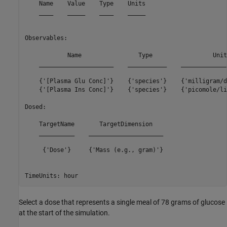
    Name    Value    Type    Units

    ____    _____    ____    _____

Observables: 

            Name                Type                 Unit
    _____________________    ___________    _____________
    {'[Plasma Glu Conc]'}    {'species'}    {'milligram/d
    {'[Plasma Ins Conc]'}    {'species'}    {'picomole/li
Dosed: 

    TargetName       TargetDimension   

    __________    _____________________

     {'Dose'}     {'Mass (e.g., gram)'}

Select a dose that represents a single meal of 78 grams of glucose
at the start of the simulation.