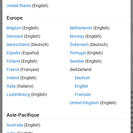
United States
(English)
The model contains different initial conditions stored in various
variants.
Europe
Belgium
(English)
Netherlands
(English)
variants = getvariant(m1);
Denmark
(English)
Norway
(English)
Get the initial conditions for the type 2 diabetic patient.
Deutschland
(Deutsch)
Österreich
(Deutsch)
España
(Español)
Portugal
(English)
type2 = variants(1)
Finland
(English)
Sweden
(English)
France
(Français)
Switzerland
type2 = 

Ireland
(English)
Deutsch
   SimBiology Variant - Type 2 diabetic (inactive)

Italia
(Italiano)
English
   ContentIndex:     Type:        Name:             Prope
Luxembourg
(English)
Français
   1                 parameter    Plasma Volume ... Value
United Kingdom
(English)
   2                 parameter    k1                Value
   3                 parameter    k2                Value
   4                 parameter    Plasma Volume ... Value
Asie-Pacifique
   5                 parameter    m1                Value
   6                 parameter    m2                Value
Australia
(English)
   7                 parameter    m4                Value
   8                 parameter    m5                Value