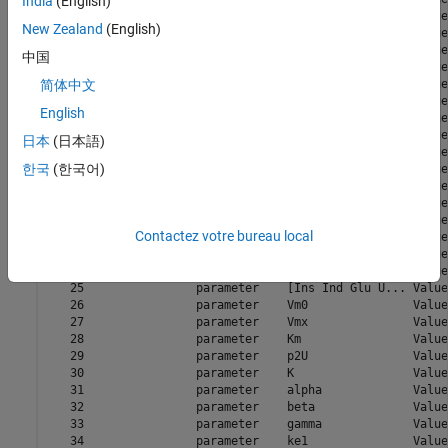
India
(English)
   9                 parameter    m6                Value
New Zealand
(English)
   10                parameter    Hepatic Extrac... Value
   11                parameter    kmax              Value
中国
   12                parameter    kmin              Value
   13                parameter    kabs              Value
简体中文
   14                parameter    kgri              Value
English
   15                parameter    f                 Value
   16                parameter    a                 Value
日本
(日本語)
   17                parameter    b                 Value
한국
(한국어)
   18                parameter    c                 Value
   19                parameter    d                 Value
   20                parameter    kp1               Value
   21                parameter    kp2               Value
Contactez votre bureau local
   22                parameter    kp3               Value
   23                parameter    kp4               Value
   24                parameter    ki                Value
   25                parameter    [Ins Ind Glu U... Value
   26                parameter    Vm0               Value
   27                parameter    Vmx               Value
   28                parameter    Km                Value
   29                parameter    p2U               Value
   30                parameter    K                 Value
   31                parameter    alpha             Value
   32                parameter    beta              Value
   33                parameter    gamma             Value
   34                parameter    ke1               Value