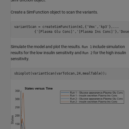
Create a SimFunction object to scan the variants.
variantScan = createSimFunction(m1,{
'Vmx'
,
'kp3'
},
...
          {
'[Plasma Glu Conc]'
,
'[Plasma Ins Conc]'
},
'Dose
Simulate the model and plot the results.
include simulation
Run 1
results for the low insulin sensitivity and
for the high insulin
Run 2
sensitivity.
sbioplot(variantScan(varToScan,24,mealTable));