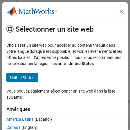
Passer au contenu
Centre d’aide MATLAB
Activer/désactiver l'affichage du menu d
Sélectionner un site web
Contenu principal
Accueil de la documentation
Simulate Model of Glucose-Insulin
Response with Different Initial
Computational Biology
Choisissez un site web pour accéder au contenu traduit dans
Conditions
votre langue (lorsqu'il est disponible) et voir les événements et les
SimBiology
offres locales. D’après votre position, nous vous recommandons
Simulation
de sélectionner la région suivante :
United States
.
Simulate Responses to Biological Variability
and Doses
This example shows how to simulate the glucose-insulin
United States
responses for the normal and diabetic subjects.
Simulate Model of Glucose-Insulin Response
with Different Initial Conditions
Vous pouvez également sélectionner un site web dans la liste
Load the model of glucose-insulin response. For details about the
ON THIS PAGE
suivante :
model, see the
Background
section in
Simulate the Glucose-Insulin
Perform a Scan Using Variants
Response
.
Amériques
América Latina
(Español)
sbioloadproject(
'insulindemo'
, 
'm1'
)
Canada
(English)