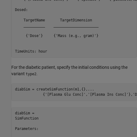
Dosed: 

    TargetName       TargetDimension   

    __________    _____________________

     {'Dose'}     {'Mass (e.g., gram)'}

For the diabetic patient, specify the initial conditions using the
variant
.
type2
diabSim = createSimFunction(m1,{},
...
             {
'[Plasma Glu Conc]'
,
'[Plasma Ins Conc]'
},
'D
diabSim = 

SimFunction

Parameters:
