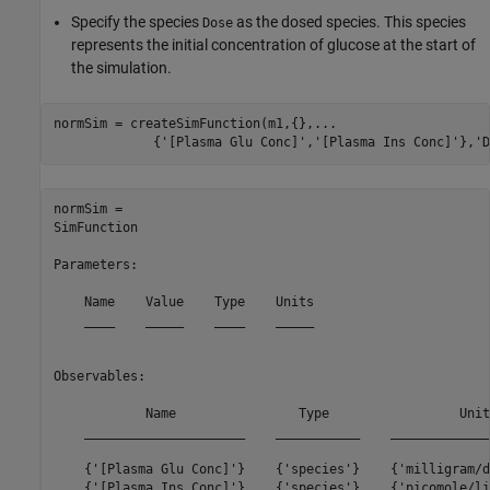
Specify the species
as the dosed species. This species
Dose
represents the initial concentration of glucose at the start of
the simulation.
normSim = createSimFunction(m1,{},
...
             {
'[Plasma Glu Conc]'
,
'[Plasma Ins Conc]'
},
'D
normSim = 

SimFunction

Parameters:

    Name    Value    Type    Units

    ____    _____    ____    _____

Observables: 

            Name                Type                 Unit
    _____________________    ___________    _____________
    {'[Plasma Glu Conc]'}    {'species'}    {'milligram/d
    {'[Plasma Ins Conc]'}    {'species'}    {'picomole/li