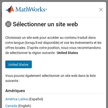
Passer au contenu
Centre d’aide MATLAB
Activer/désactiver l'affichage du menu d
Sélectionner un site web
Contenu principal
Accueil de la documentation
Event-Based Modeling
Choisissez un site web pour accéder au contenu traduit dans
Catégorie
votre langue (lorsqu'il est disponible) et voir les événements et les
How useful was this information?
offres locales. D’après votre position, nous vous recommandons
SimEvents
de sélectionner la région suivante :
United States
.
Get Started with SimEvents
Queue, Service, and Route Modeling
United States
Resource Allocation Modeling
Simulation, Debugging, and
Vous pouvez également sélectionner un site web dans la liste
Visualization
suivante :
Statistics and Data Analysis
Interface with Simulink
Amériques
Block Authoring
América Latina
(Español)
Applications
Canada
(English)
Stateflow