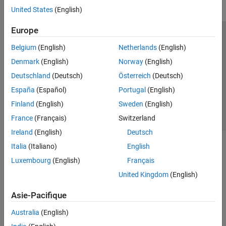
United States
(English)
Europe
Trust Center
Marques déposées
Politique de confidentialité
Belgium
(English)
Netherlands
(English)
Lutte anti-piratage
Statut des applications
Contacts locaux
Denmark
(English)
Norway
(English)
© 1994-2026 The MathWorks, Inc.
Deutschland
(Deutsch)
Österreich
(Deutsch)
España
(Español)
Portugal
(English)
Sélectionner 
France
Finland
(English)
Sweden
(English)
France
(Français)
Switzerland
Ireland
(English)
Deutsch
Italia
(Italiano)
English
Luxembourg
(English)
Français
United Kingdom
(English)
Asie-Pacifique
Australia
(English)