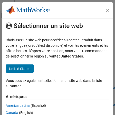
Passer au contenu
Centre d’aide MATLAB
Activer/désactiver l'affichage du menu d
Sélectionner un site web
Contenu principal
Accueil de la documentation
Applications
RF and Mixed Signal
Choisissez un site web pour accéder au contenu traduit dans
Radar systems, nonlinear amplifiers, and user defined models
votre langue (lorsqu'il est disponible) et voir les événements et les
RF Blockset
Use Equivalent Baseband library to simulate nonlinear amplifiers,
offres locales. D’après votre position, nous vous recommandons
Equivalent Baseband Simulation
user-defined models, and radar tracking systems.
de sélectionner la région suivante :
United States
.
Catégorie
Featured Examples
Cascaded Subsystems
United States
Network Parameter Data
Radar Tracking System
Visualization
Vous pouvez également sélectionner un site web dans la liste
Model and simulate a radar tracking system.
suivante :
Applications
Open Script
User-Defined Nonlinear Amplifier Model
Amériques
Generate user-defined nonlinear amplifier block.
Open Script
América Latina
(Español)
Effect of Nonlinear Amplifier on 16-QAM Modulation
Canada
(English)