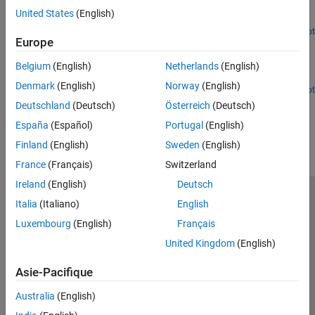
Model nonlinear effect of an amplifier on a 16-QAM modulated
United States
(English)
signal.
Open Script
Europe
Executable Specification for System Design
Learn how to overcome the challenge of exchanging
Belgium
(English)
Netherlands
(English)
specifications, design information, and verification models.
Denmark
(English)
Norway
(English)
Open Script
Deutschland
(Deutsch)
Österreich
(Deutsch)
How useful was this information?
España
(Español)
Portugal
(English)
Finland
(English)
Sweden
(English)
France
(Français)
Switzerland
Ireland
(English)
Deutsch
Trust Center
Marques déposées
Politique de confidentialité
Italia
(Italiano)
English
Lutte anti-piratage
Statut des applications
Contacts locaux
Luxembourg
(English)
Français
© 1994-2026 The MathWorks, Inc.
United Kingdom
(English)
Asie-Pacifique
Sélectionner 
France
Australia
(English)