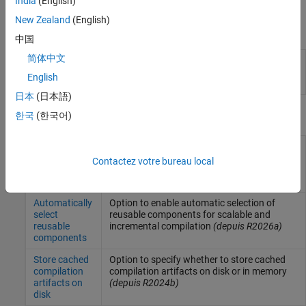
India
(English)
de la première compilation d’un modèle dans une session donnée.
New Zealand
(English)
Fonctions
中国
简体中文
Analyze model for scalable
sscScalableAdvisor
compilation advisability
(depuis
English
R2021b)
日本
(日本語)
Paramètres du modèle
한국
(한국어)
Reuse
Option to specify whether to enable
components
component reuse for scalable and
Contactez votre bureau local
during
incremental compilation
(depuis R2021b)
compilation
Automatically
Option to enable automatic selection of
select
reusable components for scalable and
reusable
incremental compilation
(depuis R2026a)
components
Store cached
Option to specify whether to store cached
compilation
compilation artifacts on disk or in memory
artifacts on
(depuis R2024b)
disk