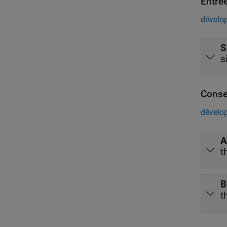
Entré
dévelop
S
s
Conse
dévelop
A
t
B
t