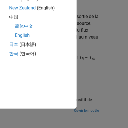
New Zealand
(English)
ant respectivement à l'entrée et à la sortie de la
中国
 le signal de contrôle qui commande la source.
简体中文
®
nk
pour générer le profil de variation du flux
English
t directement proportionnelle au signal au niveau
日本
(日本語)
한국
(한국어)
érence de température est déterminée par
T
–
T
,
B
A
ue simple. Le modèle contient un dispositif de
intérieur, murs, fenêtres et toit.
Ouvrir le modèle