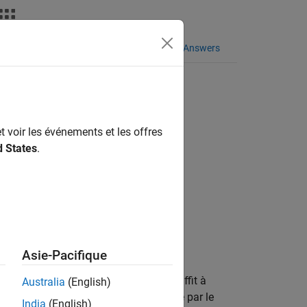
taxe du langage
Vidéos
MATLAB Answers
t voir les événements et les offres
d States
.
es
Asie-Pacifique
nergie thermique dont la puissance suffit à
Australia
(English)
el que soit le flux thermique consommé par le
India
(English)