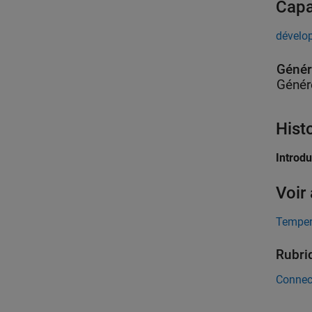
Capa
dévelop
Génér
Génér
Hist
Introd
Voir
Temper
Rubri
Connec