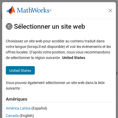
Passer au contenu
Centre d’aide MATLAB
Activer/désactiver l'affichage du menu d
Sélectionner un site web
Contenu principal
Accueil de la documentation
Controlled Voltage Source
Modélisation physique
Choisissez un site web pour accéder au contenu traduit dans
Source de tension idéale commandée par un signal d'entrée
votre langue (lorsqu'il est disponible) et voir les événements et les
Simscape
offres locales. D’après votre position, nous vous recommandons
Bibliothèques de blocs Foundation
développer tous les éléments de la page
de sélectionner la région suivante :
United States
.
Modèles électriques
Bibliothèque Electrical Sources
Bibliothèques :
United States
Simscape / Foundation Library / Electrical / Electrical
Controlled Voltage Source
Sources
Vous pouvez également sélectionner un site web dans la liste
SUR CETTE PAGE
suivante :
Description
Description
Exemples
Amériques
Le bloc
Controlled Voltage Source
représente une source de
Ports
América Latina
(Español)
tension idéale dont la puissance suffit à maintenir la tension
Capacités étendues
Canada
(English)
spécifiée au niveau de toutes ses bornes, quel que soit le courant
Historique des versions