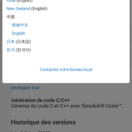
India
(English)
Conservatif
New Zealand
(English)
développer tout
中国
简体中文
+
—
Borne positive
English
électrique
日本
(日本語)
한국
(한국어)
-
—
Borne négative
électrique
Contactez votre bureau local
Capacités étendues
développer tout
Génération de code C/C++
Générez du code C et C++ avec Simulink® Coder™.
Historique des versions