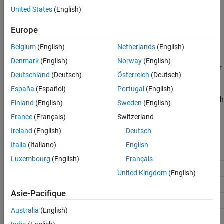
Dependencies
To enable this parameter, set the
Detect precision loss
parameter
United States
(English)
Settings
to
or
.
warning
error
Recommended Settings
Europe
Programmatic Use
Settings
Belgium
(English)
Netherlands
(English)
Version History
(default) | nonnegative real scalar double
0.0
See Also
Denmark
(English)
Norway
(English)
Threshold for the absolute difference between the ideal parameter
Deutschland
(Deutsch)
Österreich
(Deutsch)
value and the quantized parameter value, specified as a
nonnegative real scalar double. Parameter precision loss
España
(Español)
Portugal
(English)
diagnostics are reported when the quantization error exceeds both
Finland
(English)
Sweden
(English)
the absolute and relative difference thresholds.
France
(Français)
Switzerland
Recommended Settings
Ireland
(English)
Deutsch
Italia
(Italiano)
English
Application
Setting
Luxembourg
(English)
Français
Debugging
No impact
United Kingdom
(English)
Traceability
No impact
Asie-Pacifique
Efficiency
No impact
Australia
(English)
Safety precaution
0.0