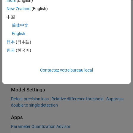
India
(English)
New Zealand
(English)
Programmatic Use
中国
Parameter:
ParamPrecisionLossAbsoluteDiffThreshold
简体中文
Type:
string | character vector
English
Values:
| non-negative real scalar double
0.0
Default:
日本
(日本語)
0.0
한국
(한국어)
Version History
Introduced in R2024a
Contactez votre bureau local
See Also
Model Settings
Detect precision loss
|
Relative difference threshold
|
Suppress
double to single detection
Apps
Parameter Quantization Advisor