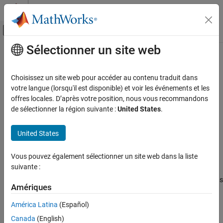
Passer au contenu
Centre d’aide MATLAB
Activer/désactiver l'affichage du menu d
Sélectionner un site web
Contenu principal
Accueil de la documentation
Absolute difference threshold
Simulink
Choisissez un site web pour accéder au contenu traduit dans
Modeling
Report parameter precision loss when the quantization error
votre langue (lorsqu'il est disponible) et voir les événements et les
Configure Signals, States, and Parameters
exceeds both absolute and relative difference thresholds
offres locales. D’après votre position, nous vous recommandons
Since R2024a
de sélectionner la région suivante :
United States
.
Data Types
Model Configuration Pane:
Diagnostics / Data Validity
Simulink
United States
Description
Simulation
Test and Debug Simulations
Vous pouvez également sélectionner un site web dans la liste
The
Absolute difference threshold
parameter allows you to
Diagnostics
suivante :
specify a threshold for parameter precision loss diagnostics.
Precision loss is reported only when the quantization error exceeds
Absolute difference threshold
Amériques
both the absolute and relative difference thresholds.
ON THIS PAGE
América Latina
(Español)
Dependencies
Description
Canada
(English)