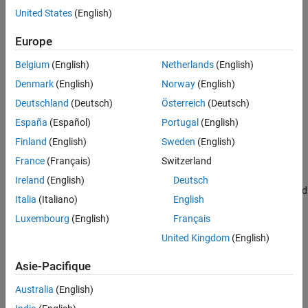
Languages
United States
(English)
Examples
elemIdx
The zero-based bus element index
See Also
Europe
Version History
Returns
Belgium
(English)
Netherlands
(English)
Denmark
(English)
Norway
(English)
int_T
Deutschland
(Deutsch)
Österreich
(Deutsch)
Description
España
(Español)
Portugal
(English)
Finland
(English)
Sweden
(English)
Use to get the offset, in bytes, from the start of the bus data type
France
(Français)
Switzerland
to the bus element that you specify and to obtain a pointer to the
memory location of the bus element. The
ssGetBusElementOffset
Ireland
(English)
Deutsch
S-function accounts for the data type, complexity, dimensions, and
Italia
(Italiano)
English
any padding between the start of the bus signal and the bus
Luxembourg
(English)
Français
element that you specify.
United Kingdom
(English)
Languages
Asie-Pacifique
C, C++
Australia
(English)
Examples