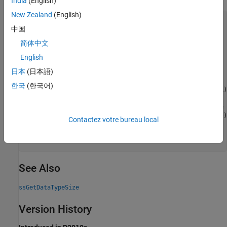
India
(English)
New Zealand
(English)
static void mdlOutputs(SimStruct *S, int_T tid)

中国
 {

    DTypeId    dType    = ssGetOutputPortDataType(S, 0);

简体中文
    const void *u       = ssGetInputPortSignal(S, 0);

    int        numElems = ssGetNumBusElements(S, dType);

English
    int        i;

日本
(日本語)
    for(i=0; i<numElems; i++) {

한국
(한국어)
        int_T offset = ssGetBusElementOffset(S, dType, i);
        /* Assume that the bus element is of type double *
        const double *in = (const double*) ((const char*)
Contactez votre bureau local
     }

  }

See Also
ssGetDataTypeSize
Version History