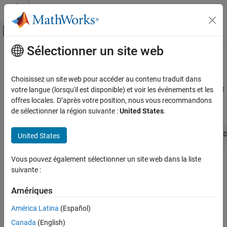
Passer au contenu
Centre d’aide MATLAB
Activer/désactiver l'affichage du menu d
Sélectionner un site web
Contenu principal
Accueil de la documentation
ssGetBusElementOffset
Simulink
Choisissez un site web pour accéder au contenu traduit dans
Block and Blockset Authoring
Get the offset from the start of the bus data type to a bus element
votre langue (lorsqu'il est disponible) et voir les événements et les
Author Block Algorithms
offres locales. D’après votre position, nous vous recommandons
Syntax
de sélectionner la région suivante :
United States
.
Author Blocks Using C/C++
Author Blocks Using C MEX S-Functions
int_T ssGetBusElementOffset(SimStruct* S, int_T busTypeID
United States
Configure C/C++ S-Function Features
ssGetBusElementOffset
Vous pouvez également sélectionner un site web dans la liste
Arguments
suivante :
ON THIS PAGE
S
Syntax
Amériques
SimStruct that represents an
S-Function
block
Arguments
Returns
América Latina
(Español)
busTypeID
Description
Canada
(English)
The bus data type identifier that represents the bus signal