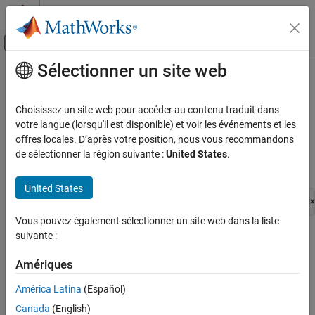
Passer au contenu
Centre d’aide MATLAB
Activer/désactiver l'affichage du menu d
Sélectionner un site web
Contenu principal
Accueil de la documentation
ssGetCurrentOutputPortWidth
Simulink
Choisissez un site web pour accéder au contenu traduit dans
Block and Blockset Authoring
Get the total width (total number of elements) of the signal at
votre langue (lorsqu'il est disponible) et voir les événements et les
Author Block Algorithms
output port pIdx.
offres locales. D’après votre position, nous vous recommandons
de sélectionner la région suivante :
United States
.
Author Blocks Using C/C++
Syntax
Author Blocks Using C MEX S-Functions
United States
Configure C/C++ S-Function Features
int_T ssGetCurrentOutputPortWidth(SimStruct *S,int_T pIdx
ssGetCurrentOutputPortWidth
Vous pouvez également sélectionner un site web dans la liste
suivante :
Arguments
ON THIS PAGE
Syntax
Amériques
S
Arguments
SimStruct that represents an
S-Function
block.
Returns
América Latina
(Español)
Languages
Canada
(English)
pIdx