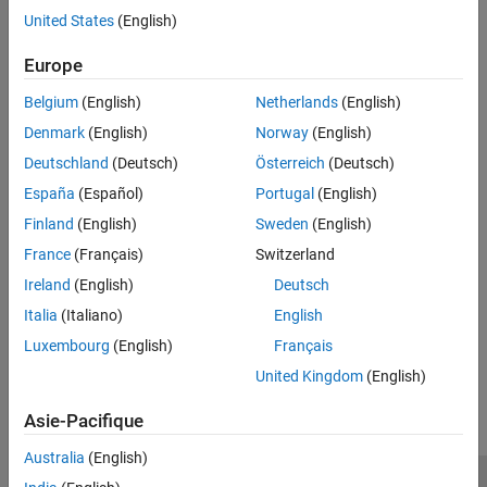
Version History
Output port index being polled.
United States
(English)
Returns
Europe
An int_T value indicating the current width of the signal at output
Belgium
(English)
Netherlands
(English)
port pIdx.
Denmark
(English)
Norway
(English)
Deutschland
(Deutsch)
Österreich
(Deutsch)
Languages
España
(Español)
Portugal
(English)
C, C++
Finland
(English)
Sweden
(English)
Version History
France
(Français)
Switzerland
Ireland
(English)
Deutsch
Introduced in R2009b
Italia
(Italiano)
English
Luxembourg
(English)
Français
How useful was this information?
United Kingdom
(English)
Asie-Pacifique
Australia
(English)