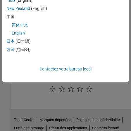
India
(English)
Languages
New Zealand
(English)
C, C++
中国
简体中文
See Also
English
,
,
ssGetExplicitFCSSCtrl
ssEnableSystemWithTid
日本
(日本語)
ssDisableSystemWithTid
한국
(한국어)
Version History
Introduced before R2006a
Contactez votre bureau local
How useful was this information?
Trust Center
Marques déposées
Politique de confidentialité
Lutte anti-piratage
Statut des applications
Contacts locaux