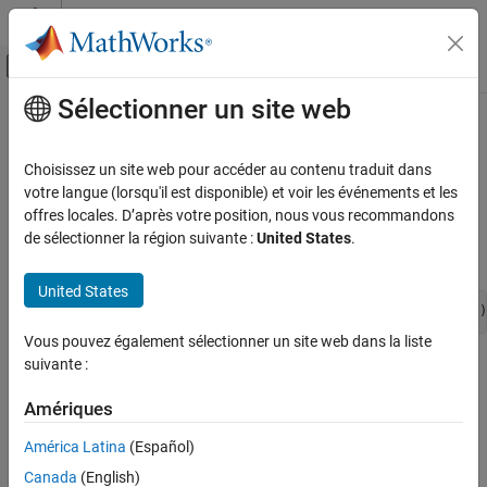
Passer au contenu
Centre d’aide MATLAB
Activer/désactiver l'affichage du menu d
Sélectionner un site web
Contenu principal
Accueil de la documentation
ssSetExplicitFCSSCtrl
Simulink
Choisissez un site web pour accéder au contenu traduit dans
Block and Blockset Authoring
Specify whether this S-function explicitly enables and disables the
votre langue (lorsqu'il est disponible) et voir les événements et les
Author Block Algorithms
function-call subsystem that it calls
offres locales. D’après votre position, nous vous recommandons
de sélectionner la région suivante :
United States
.
Author Blocks Using C/C++
Syntax
Author Blocks Using C MEX S-Functions
United States
Configure C/C++ S-Function Features
void ssSetExplicitFCSSCtrl(SimStruct *S, uint_T explicit)
ssSetExplicitFCSSCtrl
Vous pouvez également sélectionner un site web dans la liste
suivante :
Arguments
ON THIS PAGE
Syntax
Amériques
S
Arguments
SimStruct that represents an
S-Function
block.
Description
América Latina
(Español)
Languages
Canada
(English)
explicit