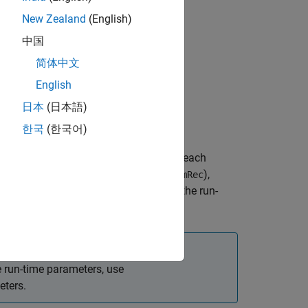
New Zealand
(English)
中国
简体中文
English
日本
(日本語)
한국
(한국어)
ate specific run-time parameters. For each
 parameter's attributes record (
),
ssParamRec
meter's attributes record and update the run-
e run-time parameters, use
eters.