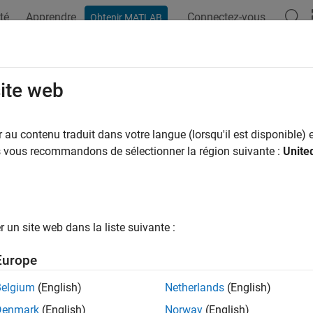
té
Apprendre
Connectez-vous
Obtenir MATLAB
ation
Exemples
Fonctions
Blocs
Applications
Vi
pdateRunTimeParamInfo
site web
the attributes of a run-time parameter
au contenu traduit dans votre langue (lorsqu'il est disponible) e
us vous recommandons de sélectionner la région suivante :
Unite
ax
 ssUpdateRunTimeParamInfo(SimStruct *S, int_T param,

un site web dans la liste suivante :
Europe
uments
Belgium
(English)
Netherlands
(English)
ct that represents an
S-Function
block.
Denmark
(English)
Norway
(English)