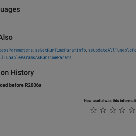
guages
Also
,
,
cessParameters
ssGetRunTimeParamInfo
ssUpdateAllTunableP
llTunableParamsAsRunTimeParams
ion History
uced before R2006a
How useful was this informat