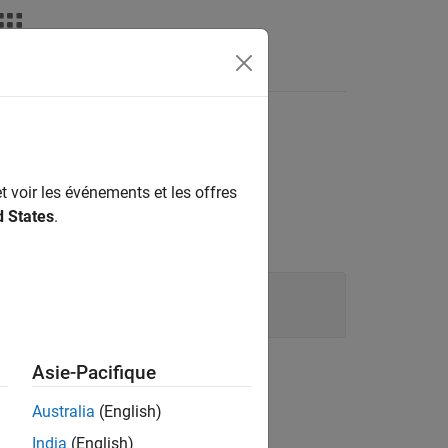
deos
Answers
t voir les événements et les offres
d States
.
Asie-Pacifique
Australia
(English)
India
(English)