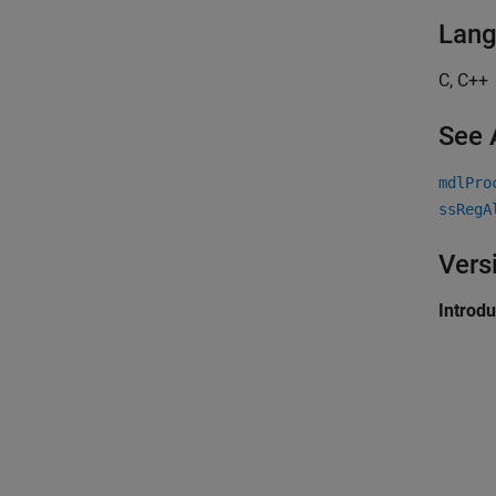
Lan
C, C++
See 
mdlPro
ssRegA
Vers
Introd