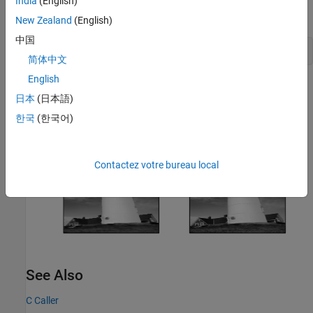
India
(English)
filtered images.
New Zealand
(English)
中国
sim(mdl);
简体中文
English
日本
(日本語)
한국
(한국어)
Contactez votre bureau local
See Also
C Caller