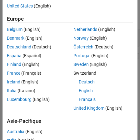
United States
(English)
These library image filter blocks can be reused by adding them to
Europe
models.
Belgium
(English)
Netherlands
(English)
mdl = 
'slexCCallerExampleImageFilter'
;

Denmark
(English)
Norway
(English)
open_system(mdl);
Deutschland
(Deutsch)
Österreich
(Deutsch)
España
(Español)
Portugal
(English)
Finland
(English)
Sweden
(English)
France
(Français)
Switzerland
Ireland
(English)
Deutsch
Italia
(Italiano)
English
Luxembourg
(English)
Français
United Kingdom
(English)
Asie-Pacifique
Australia
(English)
As the simulation runs, the MATLAB Function block displays the