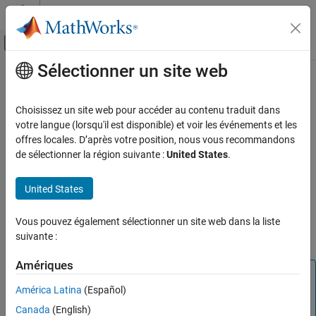
Passer au contenu
Centre d’aide MATLAB
Activer/désactiver l'affichage du menu d
Sélectionner un site web
Contenu principal
Accueil de la documentation
quit
Simulink
Choisissez un site web pour accéder au contenu traduit dans
Simulation
End simulation debugging session
votre langue (lorsqu'il est disponible) et voir les événements et les
Test and Debug Simulations
offres locales. D’après votre position, nous vous recommandons
collapse all in page
de sélectionner la région suivante :
United States
.
Debug Simulations Programmatically
Syntax
quit
United States
quit
ON THIS PAGE
Description
Syntax
Vous pouvez également sélectionner un site web dans la liste
suivante :
ends a simulation debugging session.
Description
quit
Examples
Amériques
Version History
Note
See Also
América Latina
(Español)
This function is supported only for simulation debugging
sessions started programmatically using the
sldebug
Canada
(English)