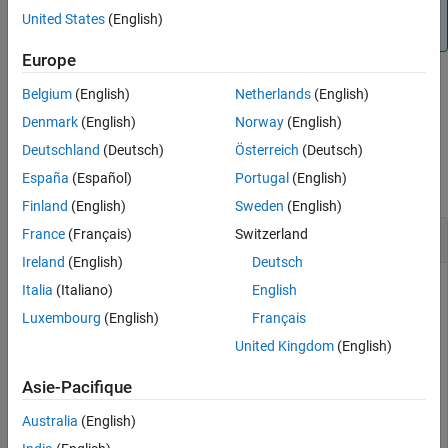
function or using the
function with the
name-
sim
'debug'
United States
(English)
value argument.
Europe
Belgium
(English)
Netherlands
(English)
example
Denmark
(English)
Norway
(English)
Examples
Deutschland
(Deutsch)
Österreich
(Deutsch)
España
(Español)
Portugal
(English)
collapse all
Finland
(English)
Sweden
(English)
Start and End Simulation Debugging Session
France
(Français)
Switzerland
Ireland
(English)
Deutsch
Use the
function to start a simulation debugging
sldebug
Italia
(Italiano)
English
session for the model
. Then, use the
function to end
vdp
quit
Luxembourg
(English)
Français
the simulation debugging session.
United Kingdom
(English)
Open the model
.
vdp
Asie-Pacifique
Australia
(English)
openExample(
"simulink_general/VanDerPolOscillatorExamp
    supportingFile=
"vdp.slx"
);