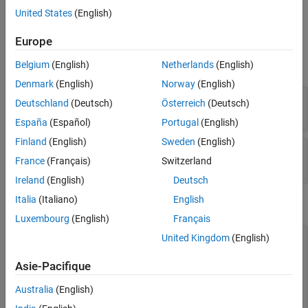
from the specified index in a custom table.
United States
(English)
Input Arguments
Europe
expand all
Belgium
(English)
Netherlands
(English)
Denmark
(English)
Norway
(English)
—
Custom table handle
tableControl
Deutschland
(Deutsch)
Österreich
(Deutsch)
table object
España
(Español)
Portugal
(English)
Finland
(English)
Sweden
(English)
—
Column Index
columnIndex
France
(Français)
Switzerland
integer
Ireland
(English)
Deutsch
Italia
(Italiano)
English
Examples
Luxembourg
(English)
Français
United Kingdom
(English)
% Get block mask handle.
maskObj = Simulink.Mask.get(gcb); 

Asie-Pacifique
% Get custom table handle.
tableControl = maskObj.getDialogControl(
'myTable'
);

Australia
(English)