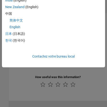
% Remove the third column.
India
(English)
tableControl.removeColumn(3); 

New Zealand
(English)
中国
Version History
简体中文
English
Introduced in R2019a
日本
(日本語)
See Also
한국
(한국어)
Simulink.Mask
Contactez votre bureau local
Topics
Author Block Masks
How useful was this information?