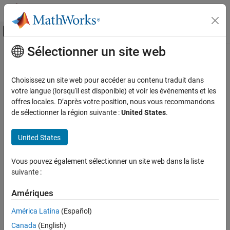
Passer au contenu
Centre d’aide MATLAB
Activer/désactiver l'affichage du menu d
Sélectionner un site web
Contenu principal
Accueil de la documentation
removeColumn
Simulink
Choisissez un site web pour accéder au contenu traduit dans
Block and Blockset Authoring
Class:
Simulink.dialog.parameter.CustomTable
votre langue (lorsqu'il est disponible) et voir les événements et les
Author Block Masks
Namespace:
Simulink.dialog.parameter
offres locales. D’après votre position, nous vous recommandons
de sélectionner la région suivante :
United States
.
removeColumn
Remove an existing column from a specific position in a custom
table
ON THIS PAGE
United States
Syntax
expand all in page
Description
Vous pouvez également sélectionner un site web dans la liste
Syntax
Input Arguments
suivante :
Examples
tableControl.removeColumn(columnIndex)
Amériques
Version History
Description
See Also
América Latina
(Español)
Canada
(English)
removes a column
.removeColumn(
)
tableControl
columnIndex