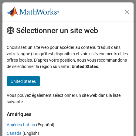
Passer au contenu
Centre d’aide MATLAB
Activer/désactiver l'affichage du menu d
Sélectionner un site web
Contenu principal
Accueil de la documentation
getDialogControl
Simulink
Choisissez un site web pour accéder au contenu traduit dans
Block and Blockset Authoring
Class:
Simulink.dialog.Container
votre langue (lorsqu'il est disponible) et voir les événements et les
Author Block Masks
Namespace:
Simulink.dialog
offres locales. D’après votre position, nous vous recommandons
de sélectionner la région suivante :
United States
.
getDialogControl
Search for a specific dialog control on the mask
ON THIS PAGE
United States
expand all in page
Syntax
Syntax
Description
Vous pouvez également sélectionner un site web dans la liste
Input Arguments
suivante :
[control,phandle] =
Output Arguments
handle.getDialogControl(controlIdentifier)
Amériques
Description
Examples
Version History
América Latina
(Español)
[
,
] =
control
phandle
See Also
Canada
(English)
, search for a
handle.getDialogControl(
)
controlIdentifier