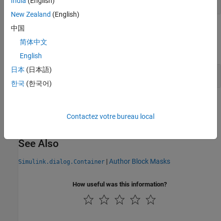
India
(English)
New Zealand
(English)
中国
Examples
简体中文
expand all
English
日本
(日本語)
Find a dialog control
한국
(한국어)
Version History
Contactez votre bureau local
Introduced in R2014a
See Also
|
Author Block Masks
Simulink.dialog.Container
How useful was this information?