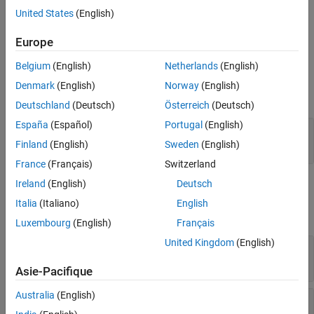
specific child dialog control recursively on the mask dialog box.
United States
(English)
example
Europe
Belgium
(English)
Netherlands
(English)
Input Arguments
Denmark
(English)
Norway
(English)
expand all
Deutschland
(Deutsch)
Österreich
(Deutsch)
España
(Español)
Portugal
(English)
—
Name of dialog control
controlIdentifier
char
Finland
(English)
Sweden
(English)
France
(Français)
Switzerland
Ireland
(English)
Deutsch
Output Arguments
Italia
(Italiano)
English
expand all
Luxembourg
(English)
Français
United Kingdom
(English)
— Handle to the dialog control
control
char
Asie-Pacifique
Australia
(English)
— Handle to the parent dialog control
phandle
char