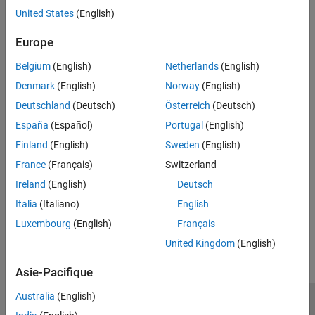
United States
(English)
Settings
Europe
2
Default:
Belgium
(English)
Netherlands
(English)
2
Denmark
(English)
Norway
(English)
Programmatic Use
Deutschland
(Deutsch)
Österreich
(Deutsch)
No programmatic use is available.
España
(Español)
Portugal
(English)
Finland
(English)
Sweden
(English)
Version History
France
(Français)
Switzerland
Introduced in R2024b
Ireland
(English)
Deutsch
Italia
(Italiano)
English
How useful was this information?
Luxembourg
(English)
Français
United Kingdom
(English)
Asie-Pacifique
Australia
(English)
Trust Center
Marques déposées
Politique de confidentialité