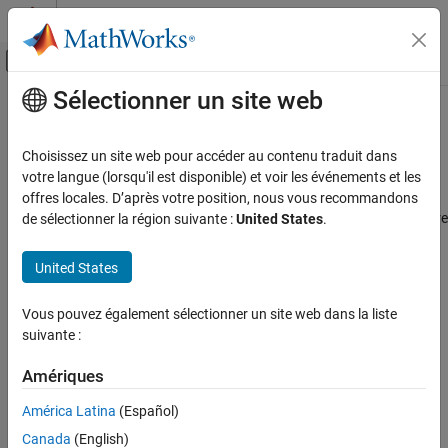
Passer au contenu
Centre d’aide MATLAB
Activer/désactiver l'affichage du menu d
Sélectionner un site web
Contenu principal
Accueil de la documentation
Polling time (in seconds)
Simulink
Choisissez un site web pour accéder au contenu traduit dans
XCP-based polling time for
Simulink
models in external mode
votre langue (lorsqu'il est disponible) et voir les événements et les
Polling time (in seconds)
Since R2024b
offres locales. D’après votre position, nous vous recommandons
ON THIS PAGE
Model Configuration Pane:
Hardware Implementation / Hardware
de sélectionner la région suivante :
United States
.
Description
board settings / Target hardware resources / External mode
Dependencies
United States
Description
Settings
Programmatic Use
Vous pouvez également sélectionner un site web dans la liste
®
Set the XCP-based polling time for Simulink
models in external
Version History
suivante :
mode.
Amériques
Dependencies
América Latina
(Español)
To enable this parameter, set
Set XCP target polling time
to
Canada
(English)
.
Manually