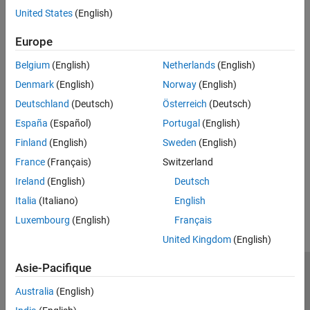
Default:
Automatically
United States
(English)
Manually
Europe
Belgium
(English)
Netherlands
(English)
Programmatic Use
Denmark
(English)
Norway
(English)
No programmatic use is available.
Deutschland
(Deutsch)
Österreich
(Deutsch)
Version History
España
(Español)
Portugal
(English)
Finland
(English)
Sweden
(English)
Introduced in R2024b
France
(Français)
Switzerland
Ireland
(English)
Deutsch
How useful was this information?
Italia
(Italiano)
English
Luxembourg
(English)
Français
United Kingdom
(English)
Asie-Pacifique
Trust Center
Marques déposées
Politique de confidentialité
Australia
(English)
Lutte anti-piratage
Statut des applications
Contacts locaux