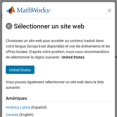
Passer au contenu
Centre d’aide MATLAB
Activer/désactiver l'affichage du menu d
Sélectionner un site web
Contenu principal
Accueil de la documentation
Set XCP target polling time
Simulink
Choisissez un site web pour accéder au contenu traduit dans
Sets the XCP-based polling time automatically or manually
votre langue (lorsqu'il est disponible) et voir les événements et les
Set XCP target polling time
Since R2024b
offres locales. D’après votre position, nous vous recommandons
ON THIS PAGE
Model Configuration Pane:
Hardware Implementation / Hardware
de sélectionner la région suivante :
United States
.
Description
board settings / Target hardware resources / External mode
Settings
United States
Description
Programmatic Use
Version History
Vous pouvez également sélectionner un site web dans la liste
Set the XCP-based polling time automatically or manually for
suivante :
®
®
Simulink
models that contain blocks from the
Raspberry Pi
Blockset
in the external mode (Monitor & tune).
Amériques
Settings
América Latina
(Español)
Canada
(English)
|
Automatically
Manually