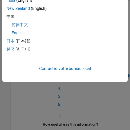
India
(English)
New Zealand
(English)
For the
System object, the default values do not
DigitalRead
require modification.
中国
简体中文
In the next section, you will
Test System Object
.
English
See Also
日本
(日本語)
한국
(한국어)
Create a Digital Read Block
|
Specify the Initialization, Output, and
Termination
|
Test System Object
Contactez votre bureau local
Step 5 of 6 in
Create a Digital Read Block
4
5
6
How useful was this information?