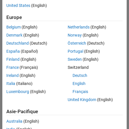
methods
 (Access=protected)

United States
(English)
%% Define output properties
...
Europe
function
 num = getNumOutputsImpl(~)

        num = 1;

Belgium
(English)
Netherlands
(English)
end
Denmark
(English)
Norway
(English)
function
 varargout = isOutputFixedSizeImpl(~,~)

Deutschland
(Deutsch)
Österreich
(Deutsch)
        varargout{1} = true;

end
España
(Español)
Portugal
(English)
Finland
(English)
Sweden
(English)
function
 varargout = isOutputComplexImpl(~)

        varargout{1} = false;

France
(Français)
Switzerland
end
Ireland
(English)
Deutsch
function
 varargout = getOutputSizeImpl(~)

Italia
(Italiano)
English
        varargout{1} = [1,1];

end
Luxembourg
(English)
Français
United Kingdom
(English)
function
 varargout = getOutputDataTypeImpl(~)

        varargout{1} = 'double';

end
Asie-Pacifique
...
Australia
(English)
end