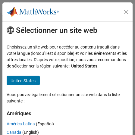
Passer au contenu
Centre d’aide MATLAB
Activer/désactiver l'affichage du menu d
Sélectionner un site web
Contenu principal
Accueil de la documentation
Set Output Port Properties
Simulink
Choisissez un site web pour accéder au contenu traduit dans
Simulink Supported Hardware
votre langue (lorsqu'il est disponible) et voir les événements et les
Arduino Hardware
Step 5 of 6 in
Create a Digital Read Block
offres locales. D’après votre position, nous vous recommandons
de sélectionner la région suivante :
United States
.
Custom Sensor and Device Driver Blocks
4
Device Driver Blocks
United States
5
Set Output Port Properties
6
ON THIS PAGE
Vous pouvez également sélectionner un site web dans la liste
suivante :
See Also
The
reference System object™ contains a common
Source.m
Amériques
default implementation of the methods that define the block's
output port properties.
América Latina
(Español)
Canada
(English)