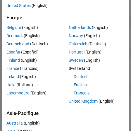
United States
(English)
Create an instance of the
class.
DigitalWrite
Europe
dw = DigitalWrite()
Belgium
(English)
Netherlands
(English)
Denmark
(English)
Norway
(English)
Execute the
method
stepImpl
Deutschland
(Deutsch)
Österreich
(Deutsch)
España
(Español)
Portugal
(English)
step(dw,1)
Finland
(English)
Sweden
(English)
Remove the
System object and test the
dw
releaseImpl
France
(Français)
Switzerland
method.
Ireland
(English)
Deutsch
Italia
(Italiano)
English
clear 
dw
Luxembourg
(English)
Français
United Kingdom
(English)
Validating the behavior of the System object at the MATLAB
command line helps to identify potential issues or errors in the
Asie-Pacifique
code. These issues or errors become harder to isolate when the
System object is used in a
MATLAB System
block.
Australia
(English)