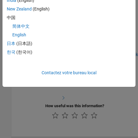
India
(English)
In the next section, you will
Create the MATLAB System Block
.
New Zealand
(English)
See Also
中国
简体中文
Create a Digital Write Block
|
Specify the Initialization, Output, and
Termination Behavior
|
Create the MATLAB System Block
English
日本
(日本語)
한국
(한국어)
Step 5 of 7 in
Create a Digital Write Block
4
Contactez votre bureau local
5
6
How useful was this information?