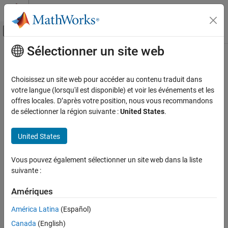
Passer au contenu
Centre d’aide MATLAB
Activer/désactiver l'affichage du menu d
Sélectionner un site web
Contenu principal
Accueil de la documentation
Test System Object on
MATLAB
Command Line
Simulink
Choisissez un site web pour accéder au contenu traduit dans
Simulink Supported Hardware
votre langue (lorsqu'il est disponible) et voir les événements et les
Arduino Hardware
offres locales. D’après votre position, nous vous recommandons
de sélectionner la région suivante :
United States
.
Custom Sensor and Device Driver Blocks
Step 5 of 7 in
Create a Digital Write Block
Device Driver Blocks
United States
4
Test System Object on MATLAB Command
5
Line
Vous pouvez également sélectionner un site web dans la liste
6
ON THIS PAGE
suivante :
See Also
Amériques
®
Before importing the System object™ to Simulink
, it is
recommended that you check the operation of the System object
América Latina
(Español)
®
in the MATLAB
command line.
Canada
(English)