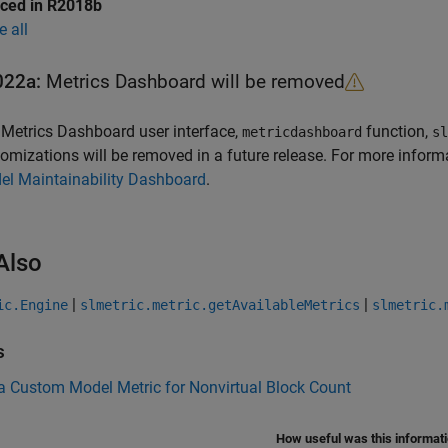
uced in R2018b
e all
022a:
Metrics Dashboard
will be removed
e
Metrics Dashboard
user interface,
function,
metricdashboard
sl
omizations will be removed in a future release. For more inform
el Maintainability Dashboard
.
Also
|
|
ic.Engine
slmetric.metric.getAvailableMetrics
slmetric.
s
a Custom Model Metric for Nonvirtual Block Count
How useful was this informat