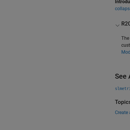
Introd
collaps
R2
Th
cust
Mod
See 
slmetr
Topic
Create 