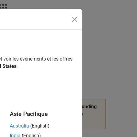
t voir les événements et les offres
d States
.
n,
package API, and corresponding
slmetric
Asie-Pacifique
nformation, see
Migrating from Metrics
Australia
(English)
India
(English)