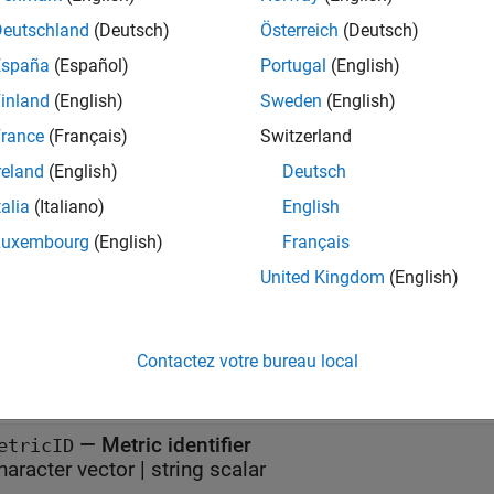
ax
Deutschland
(Deutsch)
Österreich
(Deutsch)
fo = getMetricMetaInformation(metric_engine,metricID)
España
(Español)
Portugal
(English)
inland
(English)
Sweden
(English)
ription
rance
(Français)
Switzerland
returns
= getMetricMetaInformation(
,
)
o
metric_engine
metricID
reland
(English)
Deutsch
ponding to the
.
metricID
talia
(Italiano)
English
t Arguments
Luxembourg
(English)
Français
United Kingdom
(English)
all
—
Metric engine
etric_engine
Contactez votre bureau local
object
lmetric.Engine
—
Metric identifier
etricID
haracter vector
|
string scalar