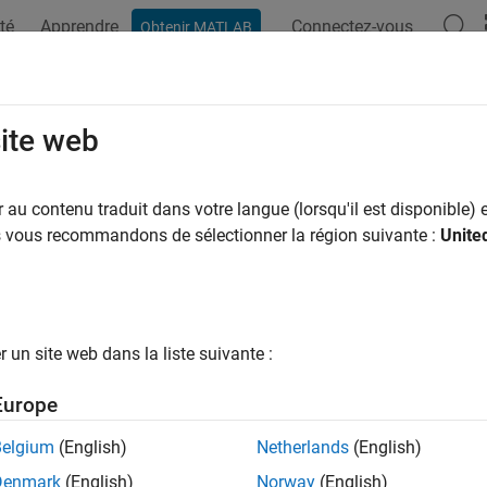
té
Apprendre
Connectez-vous
Obtenir MATLAB
ation
Examples
Functions
Apps
Videos
Answers
MetricMetaInformation
site web
slmetric.Engine
au contenu traduit dans votre langue (lorsqu'il est disponible) e
pace:
slmetric
us vous recommandons de sélectionner la région suivante :
Unite
removed) Obtain metric meta-information
all in page
un site web dans la liste suivante :
he
Metrics Dashboard
user interface,
functio
metricdashboard
Europe
ustomizations will be removed in a future release. For more i
ashboard to Model Maintainability Dashboard
.
Belgium
(English)
Netherlands
(English)
Denmark
(English)
Norway
(English)