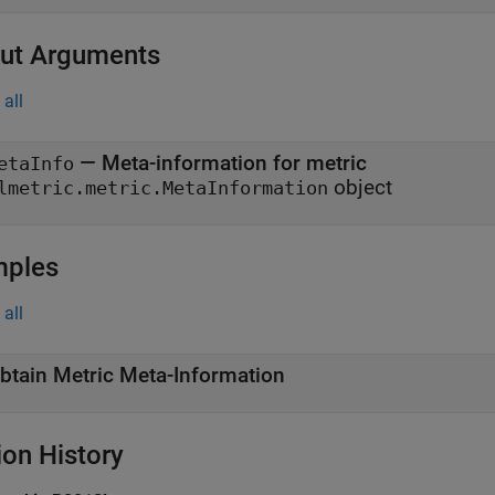
ut Arguments
all
— Meta-information for metric
etaInfo
object
lmetric.metric.MetaInformation
mples
all
btain Metric Meta-Information
ion History