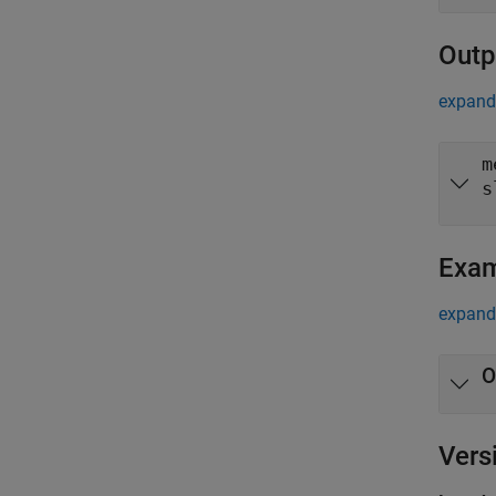
Outp
expand 
m
s
Exa
expand 
O
Vers