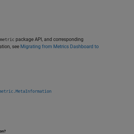
package API, and corresponding
metric
ation, see
Migrating from Metrics Dashboard to
metric.MetaInformation
ion?