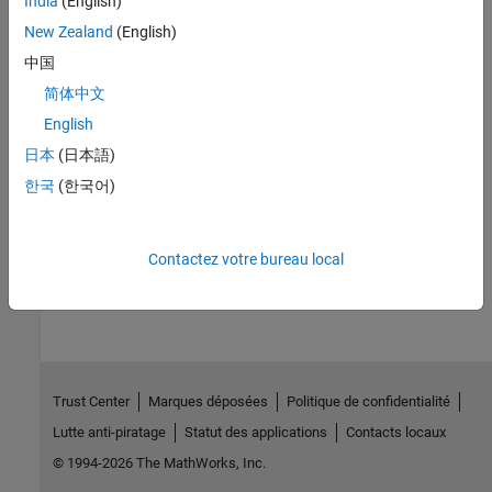
India
(English)
: Vector containing number of clones, total number
Measures
New Zealand
(English)
of components, and clone group number.
中国
See Also
简体中文
Model Metrics
English
日本
(日本語)
Topics
한국
(한국어)
Collect Model Metrics Programmatically
How useful was this information?
Contactez votre bureau local
Trust Center
Marques déposées
Politique de confidentialité
Lutte anti-piratage
Statut des applications
Contacts locaux
© 1994-2026 The MathWorks, Inc.