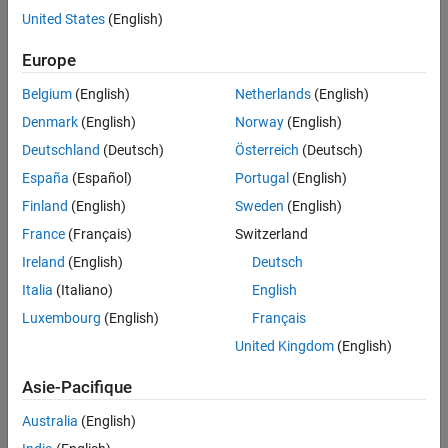
United States
(English)
this metric, use
with the metric identifier,
getMetrics
.
mathworks.metrics.CloneContent
Europe
The
property setting is
.
slmetric.metric.AggregationMode
None
Belgium
(English)
Netherlands
(English)
Denmark
(English)
Norway
(English)
Computation Details
Deutschland
(Deutsch)
Österreich
(Deutsch)
Analyzes content in masked subsystems.
España
(Español)
Portugal
(English)
If specified, analyzes the content of library-linked blocks or
Finland
(English)
Sweden
(English)
referenced models.
France
(Français)
Switzerland
Results
Ireland
(English)
Deutsch
Italia
(Italiano)
English
For this metric, instances of
provide the
slmetric.metric.Result
following results:
Luxembourg
(English)
Français
United Kingdom
(English)
: Fraction of total number of subcomponents that are
Value
clones
Asie-Pacifique
: Not applicable.
AggregatedValue
Australia
(English)