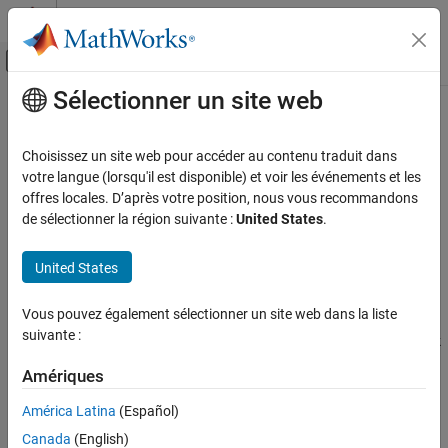
Passer au contenu
Centre d’aide MATLAB
Activer/désactiver l'affichage du menu d
Sélectionner un site web
Contenu principal
Accueil de la documentation
Clone Content Metric
Verification, Validation, and Test
Choisissez un site web pour accéder au contenu traduit dans
Metric ID
votre langue (lorsqu'il est disponible) et voir les événements et les
Simulink Check
offres locales. D’après votre position, nous vous recommandons
Metric ID
:
mathworks.metrics.CloneContent
de sélectionner la région suivante :
United States
.
Clone Content Metric
Description
ON THIS PAGE
United States
Metric ID
Metric Type
: Architecture
Description
Vous pouvez également sélectionner un site web dans la liste
Use this metric to calculate the fraction of the total number of
Computation Details
suivante :
subcomponents that are clones. Clones must have identical block
Results
types and connections but they can have different parameter
See Also
Amériques
values. For more information on clone detection, see
Enable
Component Reuse by Using Clone Detection
.
América Latina
(Español)
Canada
(English)
®
This metric is available with
Simulink
Check™
. To collect data for