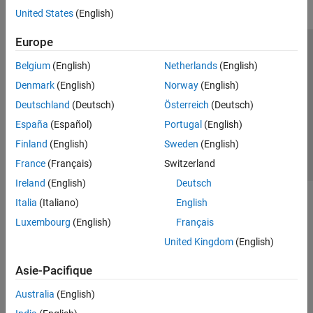
United States
(English)
Simulink Control Design
Get Started with Simulink Control Design
Europe
Operating Points
Trust Center
Marques déposées
Politique de confidentialité
Belgium
(English)
Netherlands
(English)
Linearization
Lutte anti-piratage
Statut des applications
Contacts locaux
Denmark
(English)
Norway
(English)
Frequency Response Estimation
© 1994-2026 The MathWorks, Inc.
Deutschland
(Deutsch)
Österreich
(Deutsch)
Control System Design and Tuning
Simulink Design Optimization
España
(Español)
Portugal
(English)
Sélectionner 
France
STM32 Microcontroller Blockset
Finland
(English)
Sweden
(English)
France
(Français)
Switzerland
System Identification Toolbox
Ireland
(English)
Deutsch
Italia
(Italiano)
English
Luxembourg
(English)
Français
United Kingdom
(English)
Asie-Pacifique
Australia
(English)