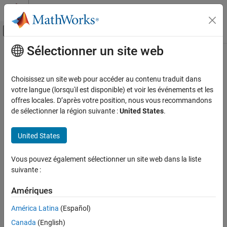
Passer au contenu
Centre d’aide MATLAB
Activer/désactiver l'affichage du menu d
Sélectionner un site web
Contenu principal
Accueil de la documentation
Control Systems
Choisissez un site web pour accéder au contenu traduit dans
Catégorie
votre langue (lorsqu'il est disponible) et voir les événements et les
offres locales. D’après votre position, nous vous recommandons
C2000 Microcontroller Blockset
How useful was this information?
de sélectionner la région suivante :
United States
.
Control System Toolbox
Fuzzy Logic Toolbox
United States
Model Predictive Control Toolbox
Vous pouvez également sélectionner un site web dans la liste
Motor Control Blockset
suivante :
Predictive Maintenance Toolbox
Amériques
Raspberry Pi Blockset
América Latina
(Español)
Reinforcement Learning Toolbox
Canada
(English)
Robust Control Toolbox