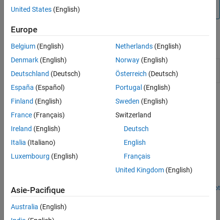
not supported by the Speedgoat Interrupt Setup block.
United States
(English)
Europe
Blocks
Belgium
(English)
Netherlands
(English)
Denmark
(English)
Norway
(English)
Thread
Call downstream function-call subsystem when
Deutschland
(Deutsch)
Österreich
(Deutsch)
Trigger
selected input edge transition occurs
España
(Español)
Portugal
(English)
Related Information
Finland
(English)
Sweden
(English)
France
(Français)
Switzerland
https://www.speedgoat.com
Ireland
(English)
Deutsch
Featured Examples
Italia
(Italiano)
English
Connect Triggered Subsystem by Using Thread Trigger
Luxembourg
(English)
Français
United Kingdom
(English)
Connect the Thread Trigger block and create a triggered
subsystem.
Open Script
Asie-Pacifique
How useful was this information?
Australia
(English)