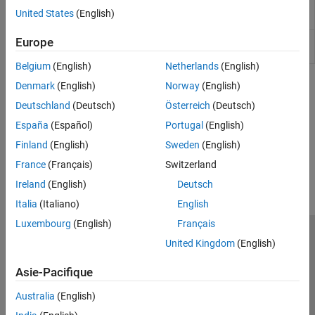
TCP (IP) Protocol Blocks
CAN FD Pack
Pack individual signals into message for CAN
United States
(English)
FD bus
Real-Time UDP (IP) Protocol Blocks
Serial Port (RS232) Protocol Blocks
CAN FD
Unpack individual signals from CAN FD
Europe
Unpack
messages
XCP CAN, XCP CAN FD, XCP UDP (XCP)
Protocol Blocks
Belgium
(English)
Netherlands
(English)
Related Information
Denmark
(English)
Norway
(English)
Deutschland
(Deutsch)
Österreich
(Deutsch)
www.can-cia.org
España
(Español)
Portugal
(English)
Finland
(English)
Sweden
(English)
How useful was this information?
France
(Français)
Switzerland
Ireland
(English)
Deutsch
Italia
(Italiano)
English
Luxembourg
(English)
Français
Trust Center
Marques déposées
Politique de confidentialité
United Kingdom
(English)
Lutte anti-piratage
Statut des applications
Contacts locaux
Asie-Pacifique
© 1994-2026 The MathWorks, Inc.
Australia
(English)