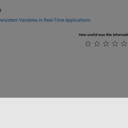
s
ersistent Variables in Real-Time Applications
How useful was this informat
ialité
Lutte anti-piratage
Statut des applications
Contacts locaux