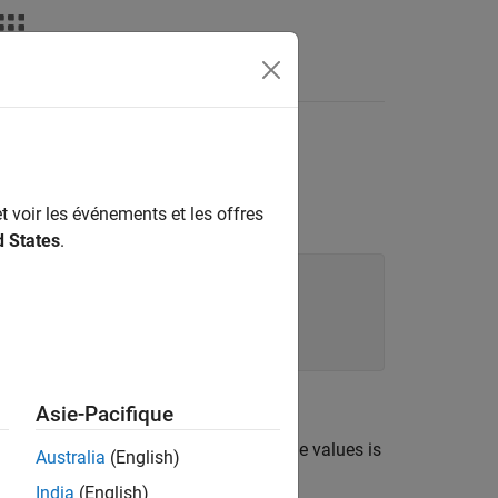
Answers
ariables
function, this error appears:
t voir les événements et les offres
Variables
d States
.
Asie-Pacifique
uter that stores the persistent variable values is
Australia
(English)
India
(English)