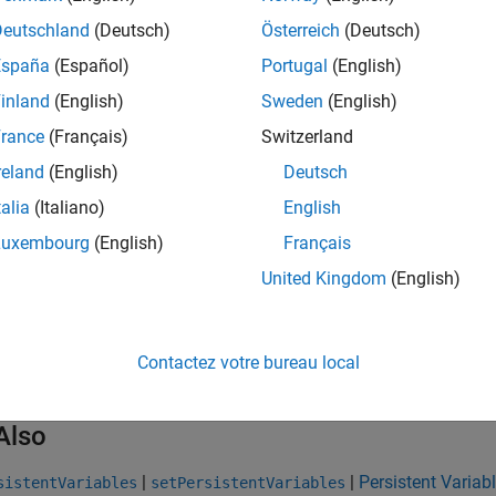
his Workaround
Deutschland
(Deutsch)
Österreich
(Deutsch)
España
(Español)
Portugal
(English)
lve this issue, clear the persistent variable values that are store
inland
(English)
Sweden
(English)
 the development computer, create a
object
and connec
Target
tg
rance
(Français)
Switzerland
reland
(English)
Deutsch
tg = slrealtime;

talia
(Italiano)
English
connect(tg);
Luxembourg
(English)
Français
e the
function to clear the persistent v
setPersistentVariables
United Kingdom
(English)
mputer.
Contactez votre bureau local
setPersistentVariables(tg,[]);
Also
|
|
Persistent Variab
sistentVariables
setPersistentVariables