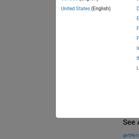
Try T
United States
(English)
To reso
F
On
F
I
I
Us
co
See 
getPer