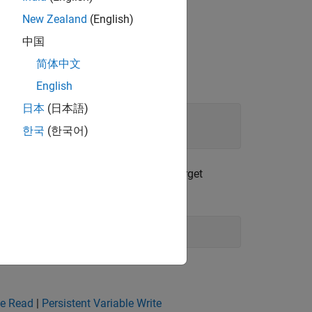
New Zealand
(English)
中国
d on the target computer.
简体中文
t to the target computer.
English
日本
(日本語)
한국
(한국어)
ariable values that are stored on the target
le Read
|
Persistent Variable Write