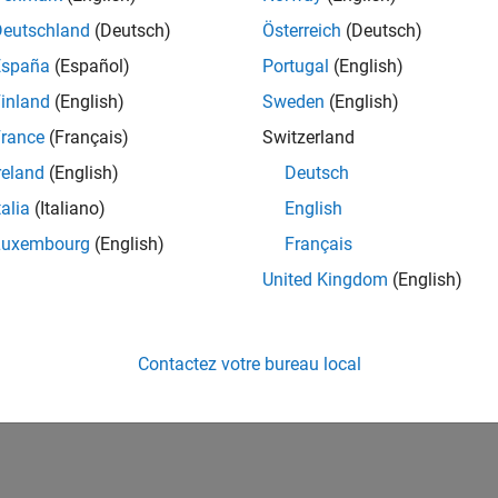
cs
Deutschland
(Deutsch)
Österreich
(Deutsch)
España
(Español)
Portugal
(English)
ting Simscape Networks to Simscape Multibody Joints
-D mechanical systems that also include hydraulic, electrical, 
inland
(English)
Sweden
(English)
ented by 1-D Simscape networks.
rance
(Français)
Switzerland
reland
(English)
Deutsch
ng a Double-Acting Actuator
 double-acting actuator with where the mechanical system of t
talia
(Italiano)
English
 hydraulic system is modeled in Simscape.
Luxembourg
(English)
Français
United Kingdom
(English)
How useful was this informat
Contactez votre bureau local