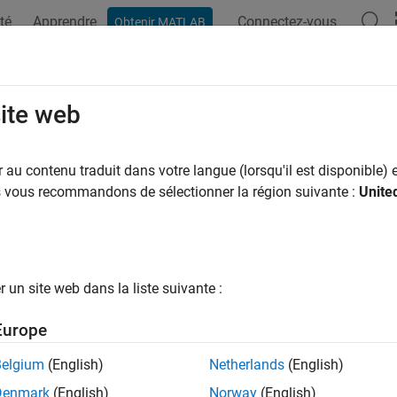
té
Apprendre
Connectez-vous
Obtenir MATLAB
ation
Examples
Functions
Blocks
Apps
Videos
scape Mechanical Interfaces
site web
ct
Simscape™ Multibody™
joint blocks to Simscape blocks
au contenu traduit dans votre langue (lorsqu'il est disponible) e
 blocks to connect the
Simscape Multibody
joint blocks to Sims
us vous recommandons de sélectionner la région suivante :
Unite
cape Blocks
un site web dans la liste suivante :
ional Multibody Interface
Interface between mechanical rot
joints
Europe
lational Multibody
Interface between mechanical tra
Belgium
(English)
Netherlands
(English)
face
joints
Denmark
(English)
Norway
(English)