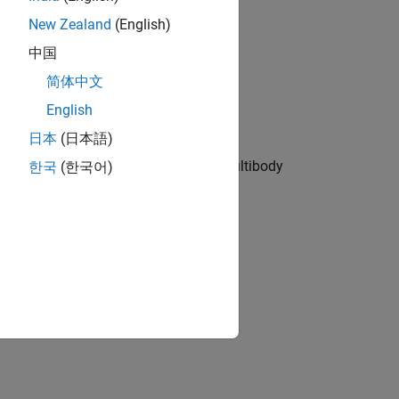
New Zealand
(English)
中国
pneumatic, and other physical systems
简体中文
English
日本
(日本語)
he cylinder is modeled in Simscape Multibody
한국
(한국어)
ion?