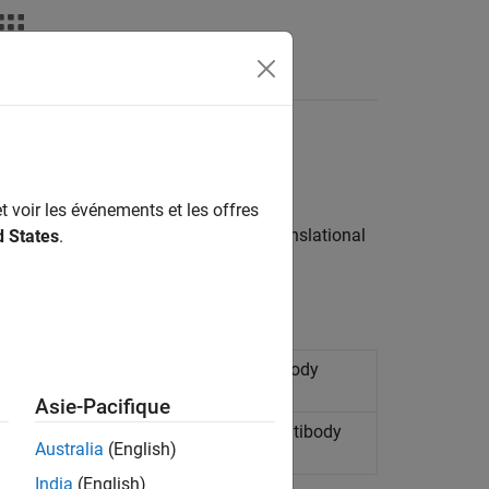
Answers
t voir les événements et les offres
cape blocks that have rotational or translational
d States
.
ational networks and
Simscape
Multibody
Asie-Pacifique
nslational networks and
Simscape
Multibody
Australia
(English)
India
(English)