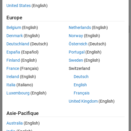
United States
(English)
Europe
Belgium
(English)
Netherlands
(English)
Denmark
(English)
Norway
(English)
Deutschland
(Deutsch)
Österreich
(Deutsch)
España
(Español)
Portugal
(English)
Finland
(English)
Sweden
(English)
France
(Français)
Switzerland
Ireland
(English)
Deutsch
Italia
(Italiano)
English
See Also
Luxembourg
(English)
Français
United Kingdom
(English)
Rack and Pinion Constraint
Asie-Pacifique
How useful was this information?
Australia
(English)