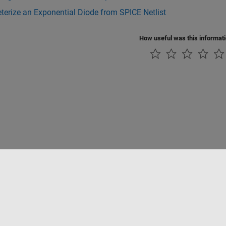
erize an Exponential Diode from SPICE Netlist
How useful was this informat
ialité
Lutte anti-piratage
Statut des applications
Contacts locaux