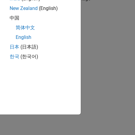
New Zealand
(English)
中国
he
Polynomial coefficients
parameter:
简体中文
n
n
−
1
+
p
(
n
)
*
I
i
n
n
English
日本
(日本語)
arameter:
한국
(한국어)