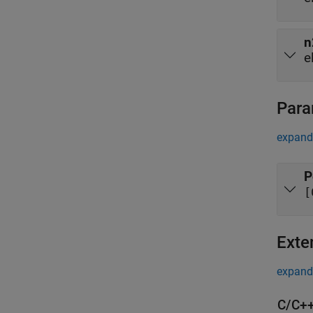
n
e
Para
expand 
P
[
Exte
expand 
C/C++