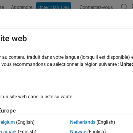
té
Apprendre
Connectez-vous
Obtenir MATLAB
ation
Examples
Functions
Blocks
Apps
Videos
CVS
site web
ial current-controlled voltage source
au contenu traduit dans votre langue (lorsqu'il est disponible) e
us vous recommandons de sélectionner la région suivante :
Unite
all in page
Libraries:
Simscape / Electrical / Additional Components / SPI
un site web dans la liste suivante :
Europe
ription
Belgium
(English)
Netherlands
(English)
CVS
(Polynomial Current-Controlled Voltage Source) block repr
s a polynomial function of the current through the input ports. 
Denmark
(English)
Norway
(English)