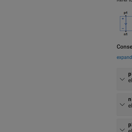
Conse
expand 
p
e
n
e
p
e