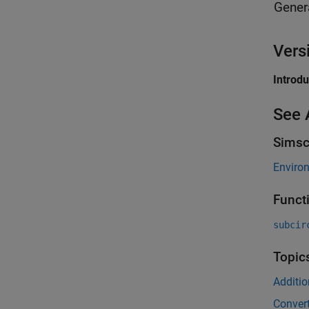
Gener
Vers
Introd
See 
Simsc
Enviro
Funct
subcir
Topic
Additi
Convert