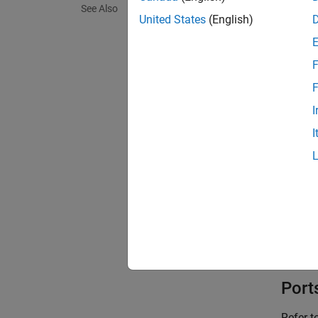
See Also
across 
United States
(English)
If
F
F
I
If 
I
where:
I
i
in
p
i
Port
Refer t