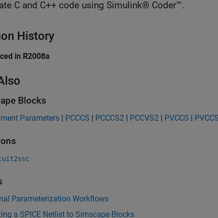
ate C and C++ code using Simulink® Coder™.
ion History
uced in R2008a
Also
ape Blocks
nment Parameters
|
PCCCS
|
PCCCS2
|
PCCVS2
|
PVCCS
|
PVCC
ions
cuit2ssc
s
onal Parameterization Workflows
ing a SPICE Netlist to Simscape Blocks