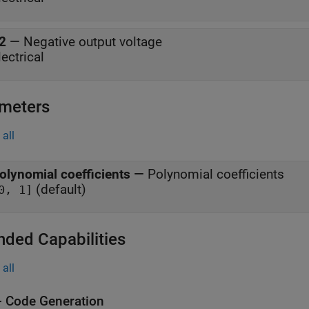
2
—
Negative output voltage
lectrical
meters
all
olynomial coefficients
—
Polynomial coefficients
(default)
0, 1]
nded Capabilities
all
 Code Generation