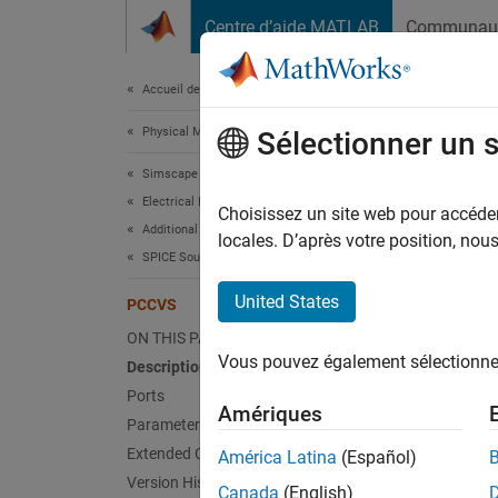
Passer au contenu
Centre d’aide MATLAB
Communau
Document
Accueil de la documentation
Physical Modeling
PC
Sélectionner un 
Simscape Electrical
Electrical Block Libraries
Polynom
Choisissez un site web pour accéder 
Additional Components
locales. D’après votre position, no
SPICE Sources
expand 
United States
PCCVS
ON THIS PAGE
Vous pouvez également sélectionner 
Description
Ports
Amériques
Desc
Parameters
Extended Capabilities
América Latina
(Español)
The
PC
Version History
value i
Canada
(English)