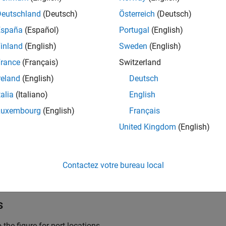
the source as a function of time:
Deutschland
(Deutsch)
Österreich
(Deutsch)
España
(Español)
Portugal
(English)
 you specify an
n
-element vector of polynomial coefficients for t
inland
(English)
Sweden
(English)
V
o
u
t
=
p
(
0
)
+
p
(
1
)
*
I
i
n
+
...
+
p
(
n
−
1
)
*
I
i
rance
(Français)
Switzerland
reland
(English)
Deutsch
you specify a scalar coefficient for the
Polynomial coefficients
p
talia
(Italiano)
English
V
o
u
t
=
p
*
I
i
n
Luxembourg
(English)
Français
United Kingdom
(English)
s the current through the input ports.
Contactez votre bureau local
s the
Polynomial coefficients
parameter value.
s
o the figure for port locations.