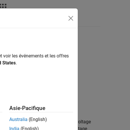
Answers
t voir les événements et les offres
d States
.
CE Sources
Asie-Pacifique
Australia
(English)
esents a voltage source whose output voltage
The following equations describe the voltage
India
(English)