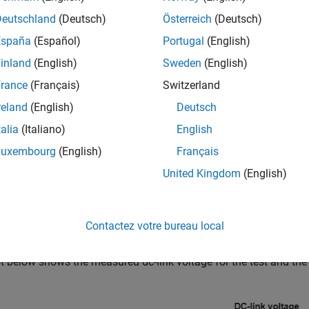
Deutschland
(Deutsch)
Österreich
(Deutsch)
España
(Español)
Portugal
(English)
inland
(English)
Sweden
(English)
rance
(Français)
Switzerland
reland
(English)
Deutsch
talia
(Italiano)
English
Luxembourg
(English)
Français
United Kingdom
(English)
Contactez votre bureau local
ation Results from Simscape Logging
t below shows the measured dc-link voltage for the test and the 