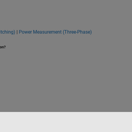
itching)
|
Power Measurement (Three-Phase)
ion?