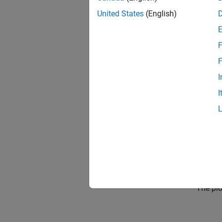
United States
(English)
F
F
I
I
Simul
The plo