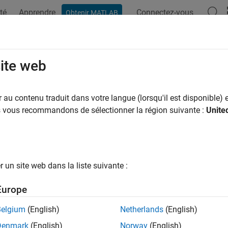
té
Apprendre
Connectez-vous
Obtenir MATLAB
ation
Examples
Functions
Blocks
Apps
Videos
na Rectifier Control
site web
au contenu traduit dans votre langue (lorsqu'il est disponible) e
us vous recommandons de sélectionner la région suivante :
Unite
ample shows how to control a Vienna rectifier. The Vienna recti
 one power switch and six power diodes. The Control subsystem 
nna rectifier using space-vector modulation. Total simulation time 
. At times 0.4 s and 0.6 s, the load steps up on the DC side.
un site web dans la liste suivante :
l
Europe
Belgium
(English)
Netherlands
(English)
Denmark
(English)
Norway
(English)