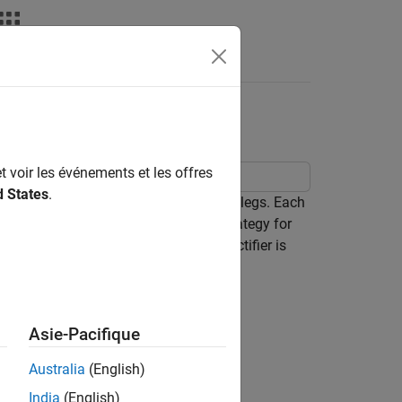
Answers
t voir les événements et les offres
d States
.
fier subsystem consists of three-phase legs. Each
implements a closed-loop control strategy for
is 0.1 s. At time 0.1 s, the Vienna Rectifier is
Asie-Pacifique
Australia
(English)
India
(English)