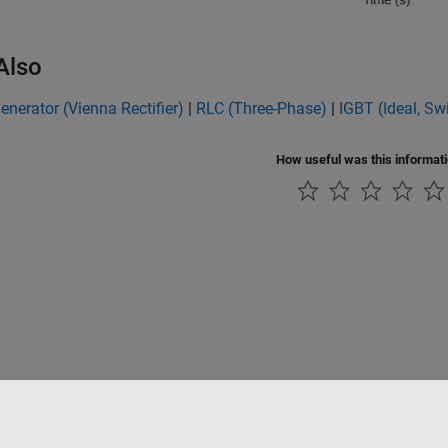
Also
erator (Vienna Rectifier)
|
RLC (Three-Phase)
|
IGBT (Ideal, Sw
How useful was this informat