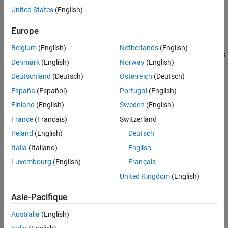
6
United States
(English)
Europe
Il est possible de réutiliser la logique dans les diagrammes
®
Stateflow
en appelant des fonctions personnalisées dans les
Belgium
(English)
Netherlands
(English)
états ou les transitions. Les diagrammes Stateflow supportent les
Denmark
(English)
Norway
(English)
fonctions personnalisées suivantes :
Deutschland
(Deutsch)
Österreich
(Deutsch)
Les fonctions graphiques contiennent un diagramme de flux
España
(Español)
Portugal
(English)
composé de jonctions et de transitions.
Finland
(English)
Sweden
(English)
®
Les fonctions Simulink
contiennent un sous-système
France
(Français)
Switzerland
Simulink.
Ireland
(English)
Deutsch
Italia
(Italiano)
English
®
Les fonctions MATLAB
contiennent du code MATLAB.
Luxembourg
(English)
Français
Dans cet exemple, vous allez créer une fonction MATLAB
United Kingdom
(English)
permettant au modèle d’un système de batterie rechargeable de
gérer une puissance variable en entrée lorsqu’il est connecté à un
Asie-Pacifique
chargeur.
Australia
(English)
Ouvrir le modèle