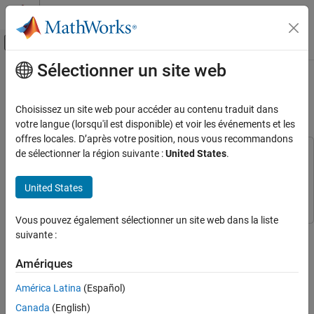
Passer au contenu
Centre d’aide MATLAB
Activer/désactiver l'affichage du menu d
Sélectionner un site web
Contenu principal
Accueil de la documentation
Réutiliser la logique dans les
diagrammes
Modélisation évènementielle
Choisissez un site web pour accéder au contenu traduit dans
votre langue (lorsqu'il est disponible) et voir les événements et les
Stateflow
offres locales. D’après votre position, nous vous recommandons
En savoir plus sur Stateflow
de sélectionner la région suivante :
United States
.
Cet exemple utilise :
Stateflow
Stateflow
Réutiliser la logique dans les diagrammes
United States
Simulink
Simulink
SUR CETTE PAGE
Ouvrir le modèle
Vous pouvez également sélectionner un site web dans la liste
Créer une fonction MATLAB
suivante :
Ajouter la fonction MATLAB aux actions
Étape 6 sur 6 dans
Model Rechargeable Battery System as Chart
d’état
Amériques
Simuler le modèle
4
América Latina
(Español)
Voir aussi
5
Canada
(English)