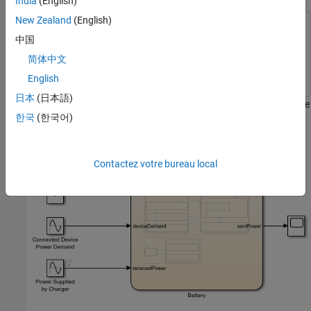
India
(English)
New Zealand
(English)
Cet exemple utilise :
中国
Stateflow
Stateflow
简体中文
Simulink
Simulink
English
日本
(日本語)
Le modèle
représente la logique de contrôle
sfGetStartedFunction
한국
(한국어)
d’un système de batterie rechargeable. Pour créer le modèle,
suivez les instructions des étapes précédentes du tutoriel.
Contactez votre bureau local