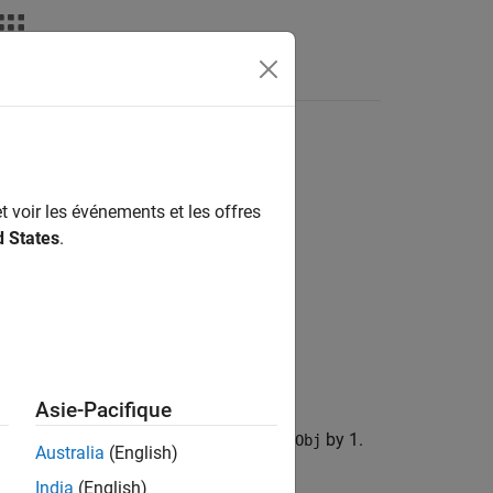
deos
Answers
t voir les événements et les offres
d States
.
Asie-Pacifique
initialize function
by 1.
initializeFunctionObj
Australia
(English)
India
(English)