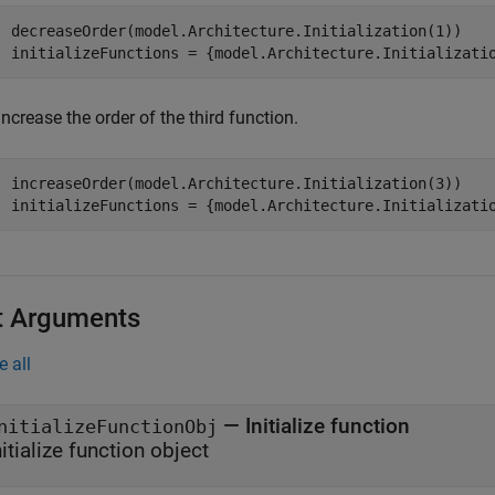
decreaseOrder(model.Architecture.Initialization(1))

initializeFunctions = {model.Architecture.Initializati
Increase the order of the third function.
increaseOrder(model.Architecture.Initialization(3))

initializeFunctions = {model.Architecture.Initializati
t Arguments
e all
—
Initialize function
nitializeFunctionObj
nitialize function object