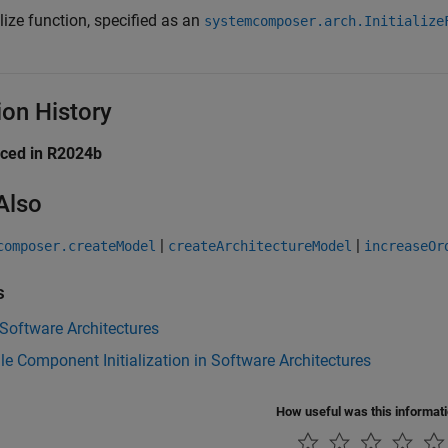
alize function, specified as an
systemcomposer.arch.Initialize
ion History
uced in R2024b
Also
|
|
composer.createModel
createArchitectureModel
increaseOr
s
Software Architectures
e Component Initialization in Software Architectures
How useful was this informat