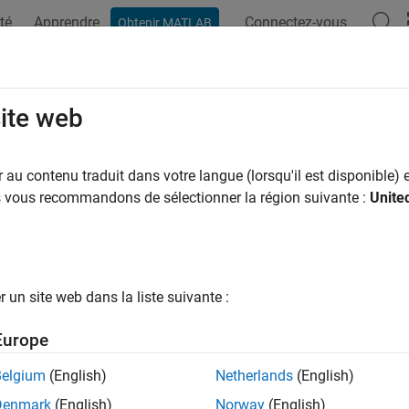
té
Apprendre
Connectez-vous
Obtenir MATLAB
ation
Exemples
Fonctions
Blocs
Applications
Vi
reaseOrder
site web
e component initialization order by 1
au contenu traduit dans votre langue (lorsqu'il est disponible) e
R2024b
us vous recommandons de sélectionner la région suivante :
Unite
e all in page
ax
un site web dans la liste suivante :
seOrder(initializeFunctionObj)
ription
Europe
decreases order of the specified 
seOrder(
)
initializeFunctionObj
Belgium
(English)
Netherlands
(English)
Denmark
(English)
Norway
(English)