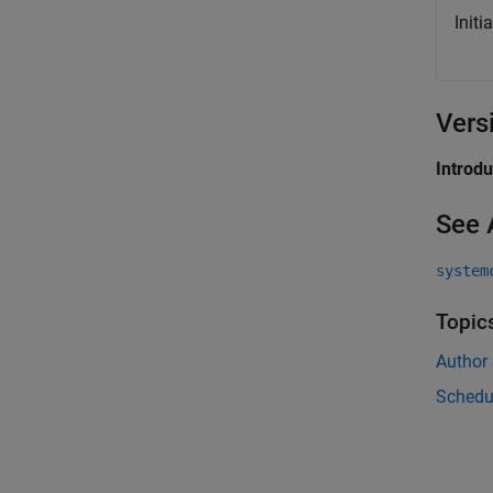
Initi
Vers
Introd
See 
system
Topic
Author 
Schedul