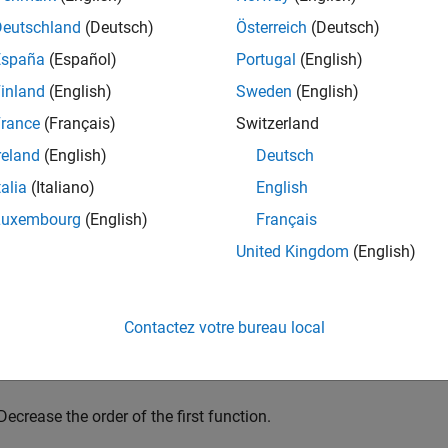
mples
Deutschland
(Deutsch)
Österreich
(Deutsch)
e all
España
(Español)
Portugal
(English)
inland
(English)
Sweden
(English)
chedule Order of Component Initialization
rance
(Français)
Switzerland
reland
(English)
Deutsch
Open and simulate the model to populate it with functions.
talia
(Italiano)
English
Luxembourg
(English)
Français
model = systemcomposer.openModel(
"scServiceInterfaceEx
sim(
"scServiceInterfaceExample"
);
United Kingdom
(English)
View the initialize functions sorted by order of component initial
Contactez votre bureau local
initializeFunctions = {model.Architecture.Initializati
Decrease the order of the first function.