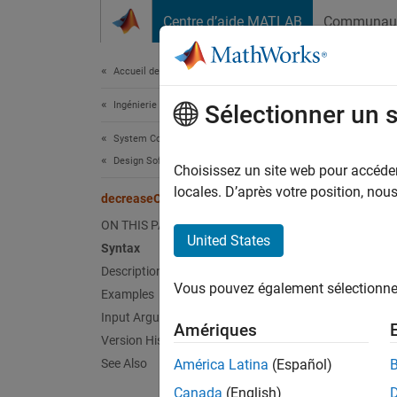
Passer au contenu
Centre d’aide MATLAB
Communau
Document
Accueil de la documentation
Ingénierie des systèmes
dec
Sélectionner un 
System Composer
Design Software Architectures
Decreas
Choisissez un site web pour accéder 
Since 
locales. D’après votre position, no
decreaseOrder
collaps
ON THIS PAGE
United States
Syntax
Synt
Description
Vous pouvez également sélectionner 
Examples
decrea
Desc
Input Arguments
Amériques
Version History
decrea
See Also
América Latina
(Español)
Canada
(English)