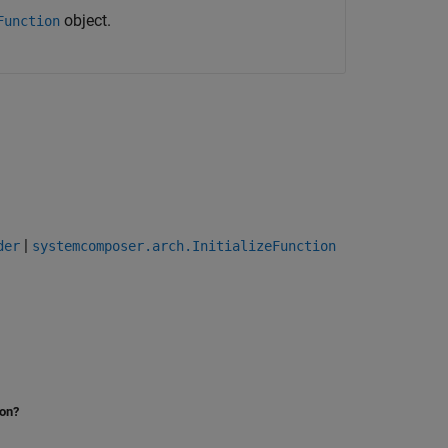
object.
Function
|
der
systemcomposer.arch.InitializeFunction
ion?