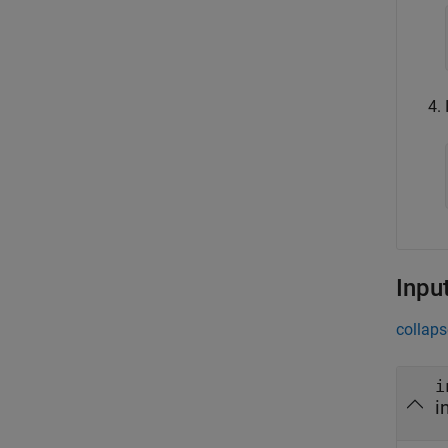
Inpu
collaps
i
i