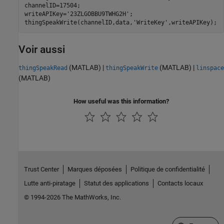
channelID=17504;

writeAPIKey=
'23ZLGOBBU9TWHG2H'
;

thingSpeakWrite(channelID,data,
'WriteKey'
,writeAPIKey);
Voir aussi
(MATLAB)
|
(MATLAB)
|
thingSpeakRead
thingSpeakWrite
linspace
(MATLAB)
How useful was this information?
Trust Center
Marques déposées
Politique de confidentialité
Lutte anti-piratage
Statut des applications
Contacts locaux
© 1994-2026 The MathWorks, Inc.