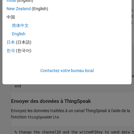
India
(English)
stockées dans une timetable. Utilisez la fonction
pour
isregular
New Zealand
(English)
vérifier si les données du canal sont régulièrement échantillonnées.
Si les données sont échantillonnées de manière irrégulière, générez
中国
un vecteur temporel régulièrement espacé pour la période d'intérêt.
简体中文
Générez un nouveau vecteur de temps en utilisant
avec
linspace
English
,
et le nombre de mesures.
startTime
stopTime
日本
(日本語)
한국
(한국어)
regularFlag = isregular(data,
'Time'
);

if
 ~regularFlag

    startTime = data.Timestamps(1);

Contactez votre bureau local
    stopTime  = data.Timestamps(end);

    newTimeVector = linspace(startTime,stopTime,height(da
end
Envoyer des données à ThingSpeak
Envoyez les données traitées à un canal ThingSpeak à l'aide de la
fonction
.
thingSpeakWrite
% Change the channelID and the writeAPIKey to send data t