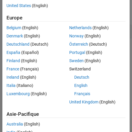
Description
Examples
United States
(English)
Examples
collapse all
Version History
Europe
See Also
Belgium
(English)
Netherlands
(English)
Use the c2000setup Function
Denmark
(English)
Norway
(English)
Deutschland
(Deutsch)
Österreich
(Deutsch)
®
Enter the function in the MATLAB
command window. This
opens the Hardware Setup wizard.
España
(Español)
Portugal
(English)
Finland
(English)
Sweden
(English)
c2000setup
France
(Français)
Switzerland
Ireland
(English)
Deutsch
Italia
(Italiano)
English
Luxembourg
(English)
Français
United Kingdom
(English)
Asie-Pacifique
Australia
(English)