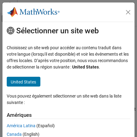
Passer au contenu
Centre d’aide MATLAB
Activer/désactiver l'affichage du menu d
Sélectionner un site web
Contenu principal
Accueil de la documentation
c2000setup
Code Generation
Choisissez un site web pour accéder au contenu traduit dans
Control Systems
Launch
C2000
Microcontroller Blockset
hardware setup interface
votre langue (lorsqu'il est disponible) et voir les événements et les
Since R2023a
offres locales. D’après votre position, nous vous recommandons
C2000 Microcontroller Blockset
collapse all in page
de sélectionner la région suivante :
United States
.
Peripherals
Syntax
Analog System
United States
c2000setup
C2000 Microcontroller Blockset
Description
Vous pouvez également sélectionner un site web dans la liste
Get Started with C2000 Microcontroller
suivante :
launches an interactive hardware setup interface to
Blockset
c2000setup
configure the connection to your
C2000™ Microcontroller Blockset
Amériques
c2000setup
hardware.
ON THIS PAGE
América Latina
(Español)
example
Syntax
Canada
(English)