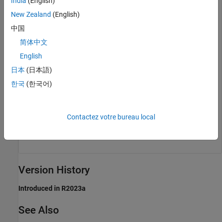
India
(English)
New Zealand
(English)
中国
简体中文
English
The Hardware Setup window provides instructions for
日本
(日本語)
configuring the C2000 blockset to work with your hardware.
한국
(한국어)
Follow the instructions on each page of the Hardware Setup
window. When the hardware setup process completes, you
Contactez votre bureau local
can open the examples to get familiar with the product and its
features.
Version History
Introduced in R2023a
See Also