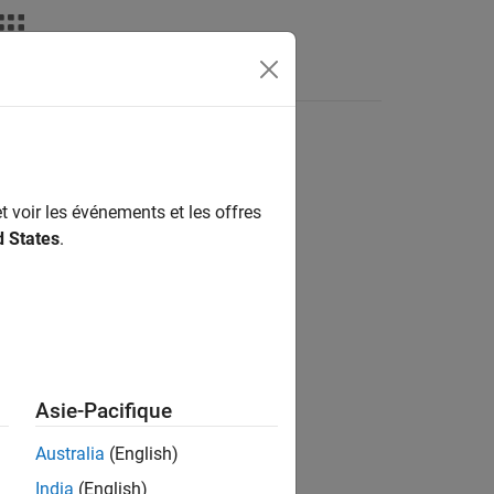
Videos
Answers
t voir les événements et les offres
d States
.
topilots / Controller Interface Blocks
Asie-Pacifique
Australia
(English)
e for ArduPilot Autopilots
add-on.
India
(English)