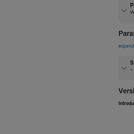
P
v
Para
expand 
S
-
Vers
Introd