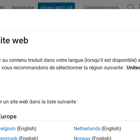
té
Apprendre
Connectez-vous
Obtenir MATLAB
ation
Examples
Functions
Blocks
Apps
Scenes
city Setpoint
site web
elocity setpoint
au contenu traduit dans votre langue (lorsqu'il est disponible) e
R2026a
us vous recommandons de sélectionner la région suivante :
Unite
all in page
Libraries:
UAV Toolbox Support Package for ArduPilot Au
un site web dans la liste suivante :
Europe
ription
Belgium
(English)
Netherlands
(English)
 Required:
This feature requires the
UAV Toolbox Support Packag
Denmark
(English)
Norway
(English)