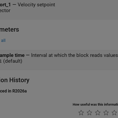
ort_1
—
Velocity setpoint
ector
meters
all
ample time
—
Interval at which the block reads values
(default)
1
ion History
uced in R2026a
How useful was this informat