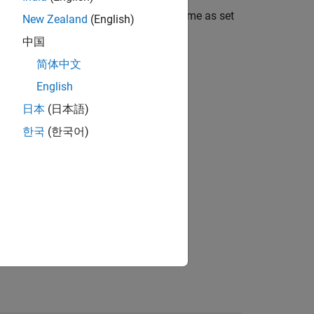
ehicle in the North-East-Down (NED) frame as set
New Zealand
(English)
中国
简体中文
l north).
English
o North, in the horizontal plane).
日本
(日本語)
한국
(한국어)
center (vertical component).