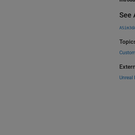
See 
ASim3d
Topic
Custom
Exter
Unreal