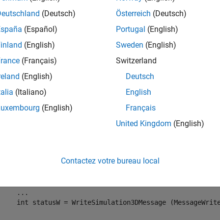
AActor
::Tick
Deutschland
(Deutsch)
Österreich
(Deutsch)
e
España
(Español)
Portugal
(English)
inland
(English)
Sweden
(English)
mples
rance
(Français)
Switzerland
e all
reland
(English)
Deutsch
talia
(Italiano)
English
tep Actor
Luxembourg
(English)
Français
United Kingdom
(English)
id 
ASetGetActorLocation::Sim3dStep(float DeltaSeconds)
Contactez votre bureau local
     Super::Sim3dStep(DeltaSeconds);

     uint32 messageSize = MAX_MESSAGE_SIZE;

     int statusR = ReadSimulation3DMessage (MessageReader
...
     int statusW = WriteSimulation3DMessage (MessageWrite