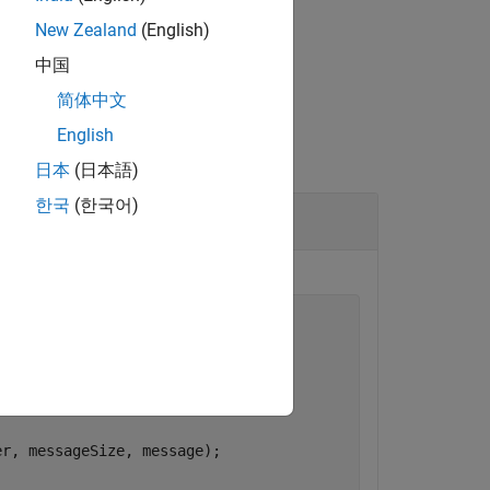
Sim3dStep
New Zealand
(English)
中国
简体中文
English
日本
(日本語)
한국
(한국어)
, &messageSize, message);

r, messageSize, message);
