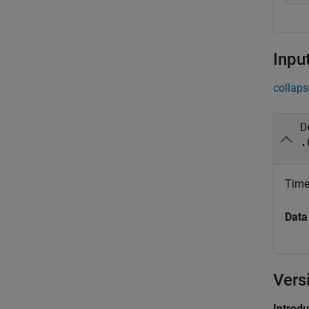
Inpu
collaps
D
.
Time
Data
Vers
Introd