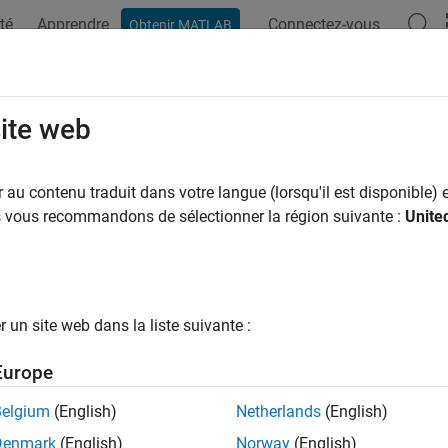
té
Apprendre
Connectez-vous
Obtenir MATLAB
ation
Examples
Functions
Blocks
Apps
Scenes
3dStep
site web
hod that steps actor in
Unreal Engine
3D simulation
au contenu traduit dans votre langue (lorsqu'il est disponible) e
us vous recommandons de sélectionner la région suivante :
Unite
e all in page
ax
SetGetActorLocation::Sim3dStep(float DeltaSeconds)
un site web dans la liste suivante :
ription
Europe
 Required:
This feature requires the
Vehicle Dynamics Blockset 
Belgium
(English)
Netherlands
(English)
+ method
void ASetGetActorLocation::Sim3dStep(float
Delta
Denmark
(English)
Norway
(English)
tion environment. The Unreal Engine
class calls t