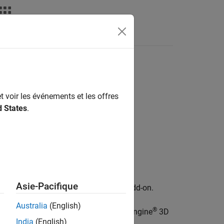
Videos
Answers
t voir les événements et les offres
d States
.
Asie-Pacifique
Interface for Unreal Engine Projects
add-on.
Australia
(English)
®
steps an actor in the Unreal Engine
3D
)
Seconds
India
(English)
he
method.