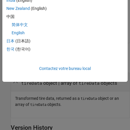
India
(English)
Systems
.
New Zealand
(English)
中国
Example:
SAEdata = coordinateTransform(ISOdata, "SAE")
简体中文
Data Types:
string
English
日本
(日本語)
한국
(한국어)
Output Arguments
collapse all
Contactez votre bureau local
— Transformed tire data
objTransformed
object | array of
objects
tireData
tireData
Transformed tire data, returned as a
object or an
tireData
array of
objects.
tireData
Version History