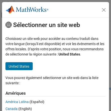
Passer au contenu
Centre d’aide MATLAB
Activer/désactiver l'affichage du menu d
Sélectionner un site web
Contenu principal
Accueil de la documentation
coordinateTransform
Automotive
Choisissez un site web pour accéder au contenu traduit dans
Perform coordinate transformation on tire data channels
votre langue (lorsqu'il est disponible) et voir les événements et les
Vehicle Dynamics Blockset
Since R2023b
offres locales. D’après votre position, nous vous recommandons
Wheels and Tires
collapse all in page
de sélectionner la région suivante :
United States
.
coordinateTransform
Syntax
United States
ON THIS PAGE
objTransformed = coordinateTransform(obj, outCoord)
Syntax
Vous pouvez également sélectionner un site web dans la liste
Description
Description
suivante :
Input Arguments
Add-On Required:
This feature requires the
Extended Tire Features
Output Arguments
Amériques
for Vehicle Dynamics Blockset
add-on.
Version History
América Latina
(Español)
See Also
= coordinateTransform(
,
)
objTransformed
obj
outCoord
Canada
(English)
transforms the data channels in the
object specified by
tireData