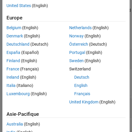
from the coordinate system stored in the
obj
CoordinateSystem
United States
(English)
property of the
object to the coordinate system specified
tireData
by
.
outCoord
Europe
Belgium
(English)
Netherlands
(English)
Input Arguments
Denmark
(English)
Norway
(English)
collapse all
Deutschland
(Deutsch)
Österreich
(Deutsch)
España
(Español)
Portugal
(English)
—
Tire data
obj
object
|
array of
objects
tireData
tireData
Finland
(English)
Sweden
(English)
France
(Français)
Switzerland
Tire data, specified as a
object or an array of
tireData
Ireland
(English)
Deutsch
objects.
tireData
Italia
(Italiano)
English
Luxembourg
(English)
Français
United Kingdom
(English)
—
Output coordinate system
outCoord
|
|
"ISO"
"SAE"
"H"
Asie-Pacifique
Australia
(English)
Output coordinate system, specified as either
,
, or
"ISO"
"SAE"
. For more information, see
Tire and Wheel Coordinate
"H"