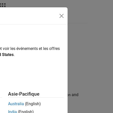
deos
Answers
t voir les événements et les offres
d States
.
Asie-Pacifique
 gathered from the GPU for the
and
Location
Australia
(English)
India
(English)