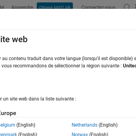
té
Apprendre
Connectez-vous
Obtenir MATLAB
ation
Exemples
Fonctions
Blocs
Applications
Vi
her
site web
e cornerPoints from the GPU
au contenu traduit dans votre langue (lorsqu'il est disponible) e
us vous recommandons de sélectionner la région suivante :
Unite
e all in page
ax
CPU = gather(pointsGPU)
un site web dans la liste suivante :
ription
Europe
returns a
object with data
= gather(
)
cornerPoints
PU
pointsGPU
properties.
Belgium
(English)
Netherlands
(English)
Denmark
(English)
Norway
(English)
e