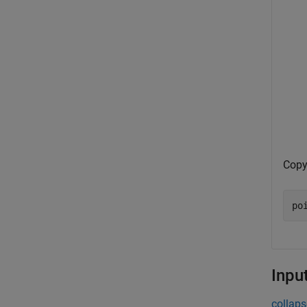
Copy 
po
Inpu
collaps