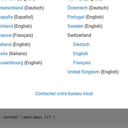
Deutschland
(Deutsch)
Österreich
(Deutsch)
mples
España
(Español)
Portugal
(English)
e all
inland
(English)
Sweden
(English)
rance
(Français)
Switzerland
ind and Plot Corner Points in Image
reland
(English)
Deutsch
talia
(Italiano)
English
Luxembourg
(English)
Français
is example uses:
United Kingdom
(English)
rallel Computing Toolbox
Parallel Computing Toolbox
mputer Vision Toolbox
Computer Vision Toolbox
Contactez votre bureau local
 an image.
= imread(
'cameraman.tif'
)