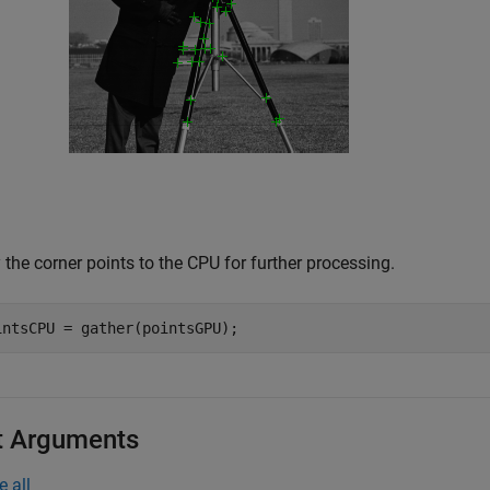
the corner points to the CPU for further processing.
intsCPU = gather(pointsGPU);
t Arguments
e all