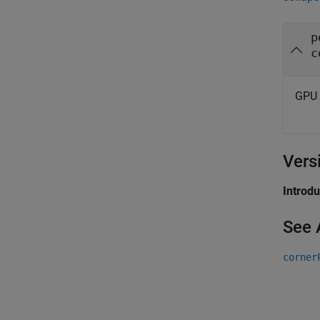
p
c
GPU 
Vers
Introd
See 
corner