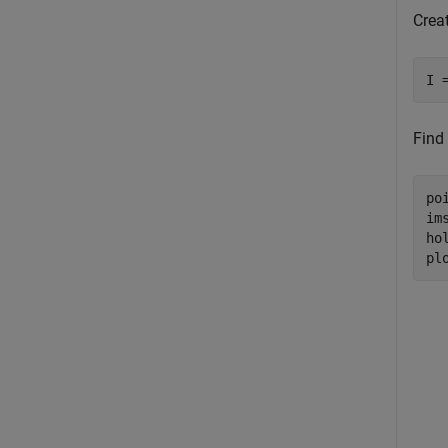
Crea
I 
Find 
po
ims
ho
pl