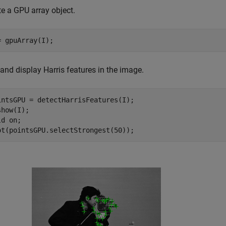
te a GPU array object.
= gpuArray(I);
and display Harris features in the image.
intsGPU = detectHarrisFeatures(I);

how(I); 

ld 
on
;

ot(pointsGPU.selectStrongest(50));