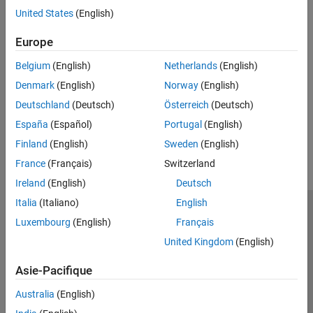
Communication in Simulink
Hardware
United States
(English)
®
Vehicle network communication in Simulink
using XCP over CAN
or UDP
Europe
Related Information
Belgium
(English)
Netherlands
(English)
Denmark
(English)
Norway
(English)
Vendor Limitations
Deutschland
(Deutsch)
Österreich
(Deutsch)
How useful was this information?
España
(Español)
Portugal
(English)
Finland
(English)
Sweden
(English)
France
(Français)
Switzerland
Ireland
(English)
Deutsch
Italia
(Italiano)
English
Trust Center
Marques déposées
Politique de confidentialité
Luxembourg
(English)
Français
Lutte anti-piratage
Statut des applications
Contacts locaux
United Kingdom
(English)
© 1994-2026 The MathWorks, Inc.
Asie-Pacifique
Sélectionner 
Australia
(English)
France